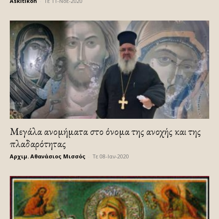
Askitikon
-
Τε 11-Νοέ-2020
Μεγάλα ανομήματα στο όνομα της ανοχής και της
πλαδαρότητας
Αρχιμ. Αθανάσιος Μισσός
-
Τε 08-Ιαν-2020