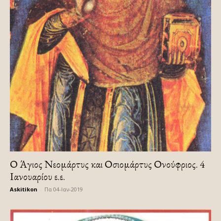
Ο Άγιος Νεομάρτυς και Οσιομάρτυς Ονούφριος. 4
Ιανουαρίου ε.ε.
Askitikon
-
Πα 04-Ιαν-2019