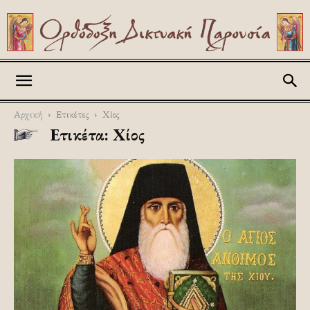
Askitikon
Αρχική
Ετικέτες
Χίος
Ετικέτα: Χίος