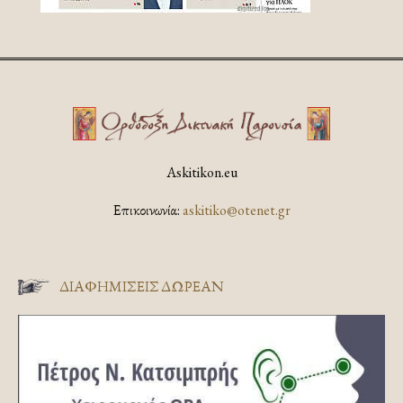
Askitikon.eu
Επικοινωνία:
askitiko@otenet.gr
ΔΙΑΦΗΜΊΣΕΙΣ ΔΩΡΕΆΝ