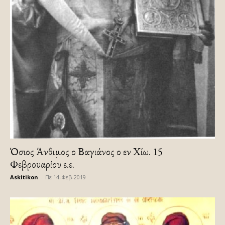
Όσιος Άνθιμος ο Βαγιάνος ο εν Χίω. 15
Φεβρουαρίου ε.ε.
Askitikon
-
Πε 14-Φεβ-2019