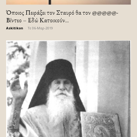
Όποιος Πειράξει τον Σταυρό θα τον @@@@@-
Βίντεο – Εδώ Κατοικούν...
Askitikon
-
Τε 06-Μαρ-2019