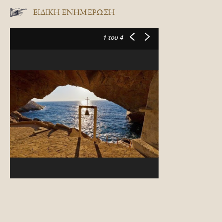
ΕΙΔΙΚΉ ΕΝΗΜΈΡΩΣΗ
1
του 4