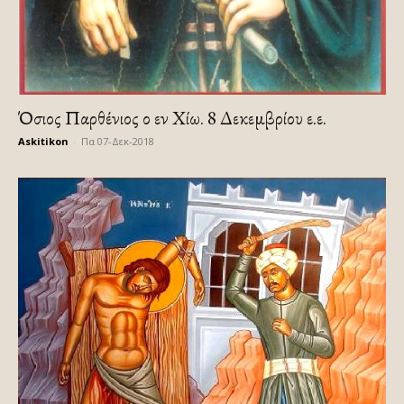
Όσιος Παρθένιος ο εν Χίω. 8 Δεκεμβρίου ε.ε.
Askitikon
-
Πα 07-Δεκ-2018