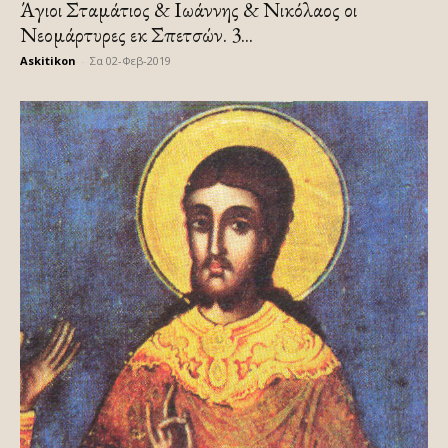
Άγιοι Σταμάτιος & Ιωάννης & Νικόλαος οι
Νεομάρτυρες εκ Σπετσών. 3...
Askitikon
-
Σα 02-Φεβ-2019