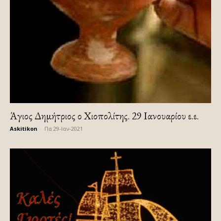
Άγιος Δημήτριος ο Χιοπολίτης. 29 Ιανουαρίου ε.ε.
Askitikon
-
Πα 29-Ιαν-2021