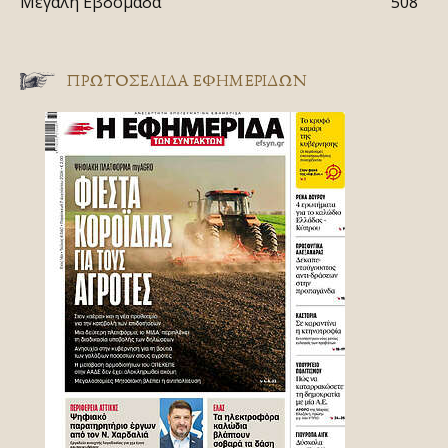
Μεγάλη Εβδομάδα
508
ΠΡΩΤΟΣΈΛΙΔΑ ΕΦΗΜΕΡΊΔΩΝ