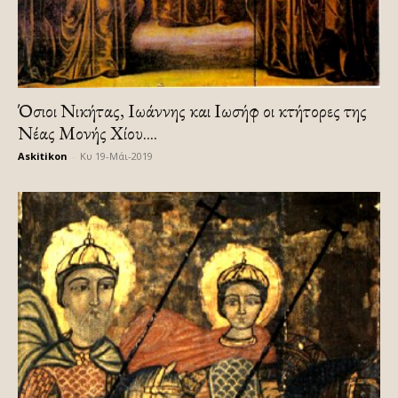
Όσιοι Νικήτας, Ιωάννης και Ιωσήφ οι κτήτορες της
Νέας Μονής Χίου....
Askitikon
-
Κυ 19-Μάι-2019