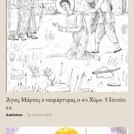
Άγιος Μάρκος ο νεομάρτυρας o «ἐν Χίῳ». 5 Ιουνίου
ε.ε.
Askitikon
-
Τρ 04-Ιούν-2019