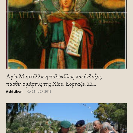
Αγία Μαρκέλλα η πολύαθλος και ένδοξος
παρθενομάρτυς της Χίου. Εορτάζει 22...
Askitikon
-
Κυ 21-Ιούλ-2019