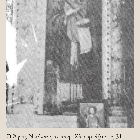
Ο Άγιος Νικόλαος από την Χίο εορτάζει στις 31