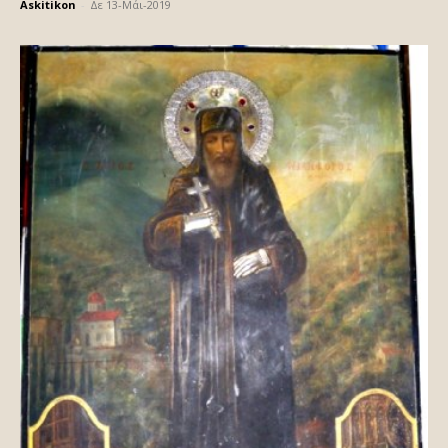
Askitikon
-
Δε 13-Μάι-2019