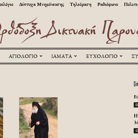
ολόγιο
Δίπτυχα Μνημόνευσης
Τηλεόραση
Ραδιόφωνο
Πολιτι
ΑΓΙΟΛΟΓΙΟ
ΙΑΜΑΤΑ
ΕΥΧΟΛΟΓΙΟ
Σ
Askitikon
ά
Ε
Ε
H 
3
Ω