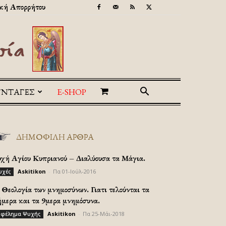
κή Απορρήτου
ΥΝΤΑΓΕΣ
E-SHOP
ΔΗΜΟΦΙΛΗ ΑΡΘΡΑ
υχή Αγίου Κυπριανού – Διαλύουσα τα Μάγια.
Askitikon
-
Πα 01-Ιούλ-2016
υχές
Θεολογία των μνημοσύνων. Γιατι τελούνται τα
ήμερα και τα 9μερα μνημόσυνα.
Askitikon
-
Πα 25-Μάι-2018
φέλημα Ψυχής