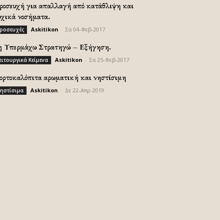
ροσευχή για απαλλαγή από κατάθλιψη και
υχικά νοσήματα.
Askitikon
-
Σα 04-Φεβ-2017
ροσευχές
η Υπερμάχω Στρατηγώ – Εξήγηση.
Askitikon
-
Σα 25-Φεβ-2017
ειτουργικά Κείμενα
ορτοκαλόπιτα αρωματική και νηστίσιμη
Askitikon
-
Δε 22-Απρ-2019
ηστίσιμα