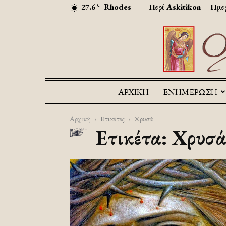
27.6
Rhodes
Περί Askitikon
Ημερ
C
ΑΡΧΙΚΉ
ΕΝΗΜΕΡΩΣΗ
Αρχική
Ετικέτες
Χρυσά
Ετικέτα: Χρυσ