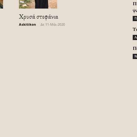
Π
ψ
Χρυσά στεφάνια
Π
Askitikon
-
Δε 11-Μάι-2020
Τ
Λ
Π
Ν