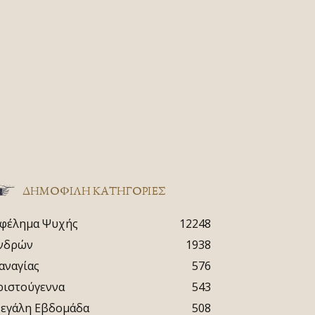
ΔΗΜΟΦΙΛΗ ΚΑΤΗΓΟΡΙΕΣ
φέλημα Ψυχής
12248
νδρών
1938
αναγίας
576
ριστούγεννα
543
εγάλη Εβδομάδα
508