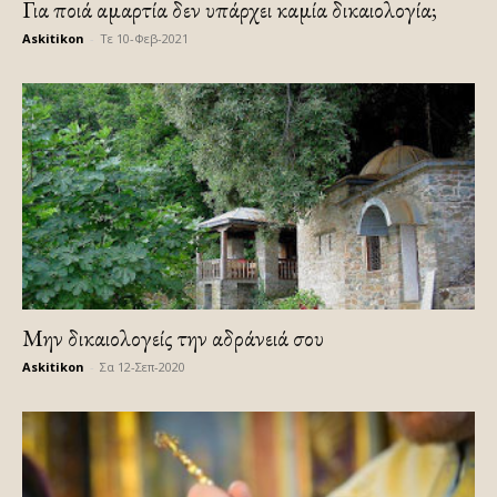
Για ποιά αμαρτία δεν υπάρχει καμία δικαιολογία;
Askitikon
-
Τε 10-Φεβ-2021
Μην δικαιολογείς την αδράνειά σου
Askitikon
-
Σα 12-Σεπ-2020