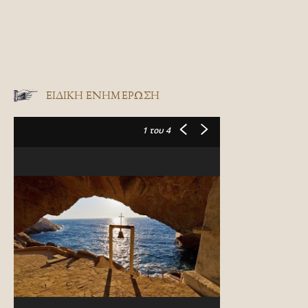
ΕΙΔΙΚΉ ΕΝΗΜΈΡΩΣΗ
1
του 4