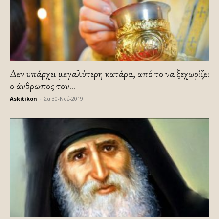
Δεν υπάρχει μεγαλύτερη κατάρα, από το να ξεχωρίζει
ο άνθρωπος τον...
Askitikon
-
Σα 30-Νοέ-2019