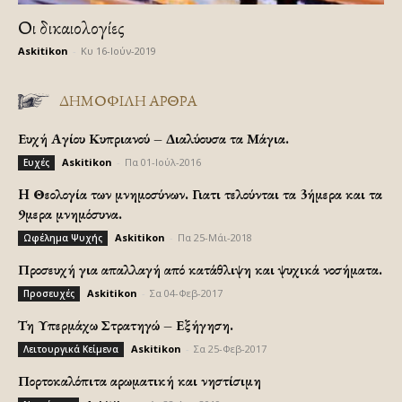
Οι δικαιολογίες
Askitikon
-
Κυ 16-Ιούν-2019
ΔΗΜΟΦΙΛΗ ΑΡΘΡΑ
Ευχή Αγίου Κυπριανού – Διαλύουσα τα Μάγια.
Askitikon
-
Πα 01-Ιούλ-2016
Ευχές
H Θεολογία των μνημοσύνων. Γιατι τελούνται τα 3ήμερα και τα
9μερα μνημόσυνα.
Askitikon
-
Πα 25-Μάι-2018
Ωφέλημα Ψυχής
Προσευχή για απαλλαγή από κατάθλιψη και ψυχικά νοσήματα.
Askitikon
-
Σα 04-Φεβ-2017
Προσευχές
Τη Υπερμάχω Στρατηγώ – Εξήγηση.
Askitikon
-
Σα 25-Φεβ-2017
Λειτουργικά Κείμενα
Πορτοκαλόπιτα αρωματική και νηστίσιμη