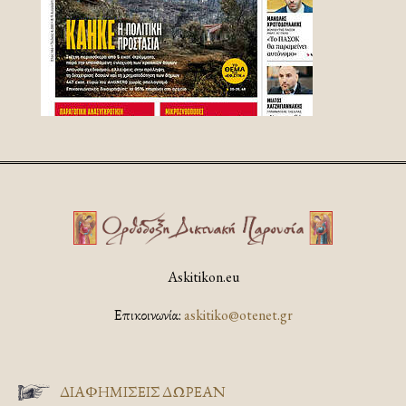
Askitikon.eu
Επικοινωνία:
askitiko@otenet.gr
ΔΙΑΦΗΜΊΣΕΙΣ ΔΩΡΕΆΝ