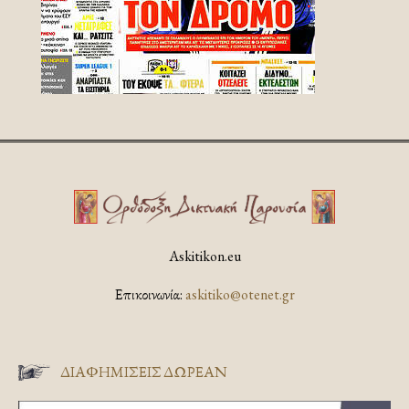
Askitikon.eu
Επικοινωνία:
askitiko@otenet.gr
ΔΙΑΦΗΜΊΣΕΙΣ ΔΩΡΕΆΝ