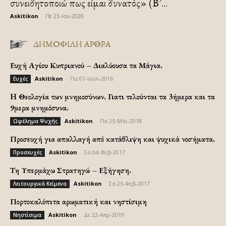
συνειδητοποιώ πως είμαι δυνατός» (Β’...
Askitikon
-
Πε 23-Ιαν-2020
ΔΗΜΟΦΙΛΗ ΑΡΘΡΑ
Ευχή Αγίου Κυπριανού – Διαλύουσα τα Μάγια.
Askitikon
-
Πα 01-Ιούλ-2016
Ευχές
H Θεολογία των μνημοσύνων. Γιατι τελούνται τα 3ήμερα και τα
9μερα μνημόσυνα.
Askitikon
-
Πα 25-Μάι-2018
Ωφέλημα Ψυχής
Προσευχή για απαλλαγή από κατάθλιψη και ψυχικά νοσήματα.
Askitikon
-
Σα 04-Φεβ-2017
Προσευχές
Τη Υπερμάχω Στρατηγώ – Εξήγηση.
Askitikon
-
Σα 25-Φεβ-2017
Λειτουργικά Κείμενα
Πορτοκαλόπιτα αρωματική και νηστίσιμη
Askitikon
-
Δε 22-Απρ-2019
Νηστίσιμα