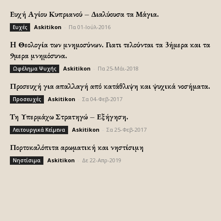
Ευχή Αγίου Κυπριανού – Διαλύουσα τα Μάγια.
Askitikon
-
Πα 01-Ιούλ-2016
Ευχές
H Θεολογία των μνημοσύνων. Γιατι τελούνται τα 3ήμερα και τα
9μερα μνημόσυνα.
Askitikon
-
Πα 25-Μάι-2018
Ωφέλημα Ψυχής
Προσευχή για απαλλαγή από κατάθλιψη και ψυχικά νοσήματα.
Askitikon
-
Σα 04-Φεβ-2017
Προσευχές
Τη Υπερμάχω Στρατηγώ – Εξήγηση.
Askitikon
-
Σα 25-Φεβ-2017
Λειτουργικά Κείμενα
Πορτοκαλόπιτα αρωματική και νηστίσιμη
Askitikon
-
Δε 22-Απρ-2019
Νηστίσιμα