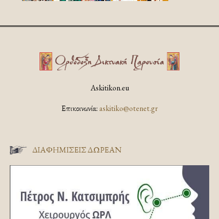
Askitikon.eu
Επικοινωνία:
askitiko@otenet.gr
ΔΙΑΦΗΜΊΣΕΙΣ ΔΩΡΕΆΝ