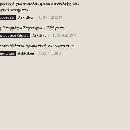
ροσευχή για απαλλαγή από κατάθλιψη και
υχικά νοσήματα.
Askitikon
-
Σα 04-Φεβ-2017
ροσευχές
η Υπερμάχω Στρατηγώ – Εξήγηση.
Askitikon
-
Σα 25-Φεβ-2017
ειτουργικά Κείμενα
ορτοκαλόπιτα αρωματική και νηστίσιμη
Askitikon
-
Δε 22-Απρ-2019
ηστίσιμα