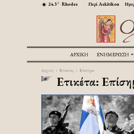
24.3
Rhodes
Περί Askitikon
Ημερ
C
ΑΡΧΙΚΉ
ΕΝΗΜΕΡΩΣΗ
Αρχική
Ετικέτες
Επίσημο
Ετικέτα: Επίση