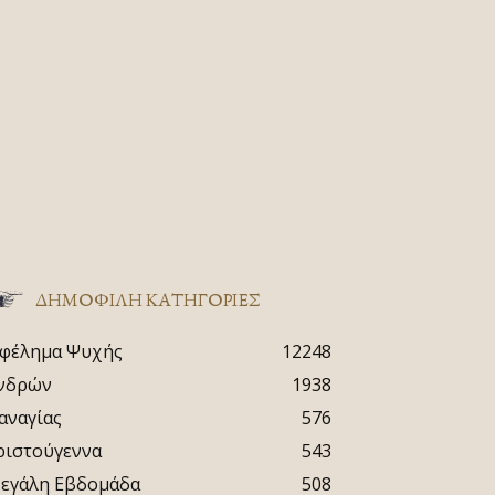
ΔΗΜΟΦΙΛΗ ΚΑΤΗΓΟΡΙΕΣ
φέλημα Ψυχής
12248
νδρών
1938
αναγίας
576
ριστούγεννα
543
εγάλη Εβδομάδα
508