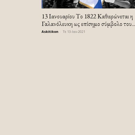
13 Ιανουαρίου Tο 1822 Καθιερώνεται η
Γαλανόλευκη ως επίσημο σύμβολο του..
Askitikon
-
Τε 13-Ιαν-2021