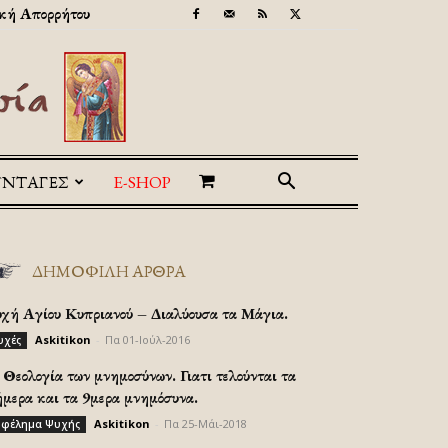
κή Απορρήτου
ΥΝΤΑΓΕΣ
E-SHOP
ΔΗΜΟΦΙΛΗ ΑΡΘΡΑ
υχή Αγίου Κυπριανού – Διαλύουσα τα Μάγια.
Askitikon
-
Πα 01-Ιούλ-2016
υχές
Θεολογία των μνημοσύνων. Γιατι τελούνται τα
ήμερα και τα 9μερα μνημόσυνα.
Askitikon
-
Πα 25-Μάι-2018
φέλημα Ψυχής