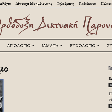
ολόγιο
Δίπτυχα Μνημόνευσης
Τηλεόραση
Ραδιόφωνο
Πολιτι
ΑΓΙΟΛΟΓΙΟ
ΙΑΜΑΤΑ
ΕΥΧΟΛΟΓΙΟ
Σ
Askitikon
μο
Ε
Ε
H 
3
Ω