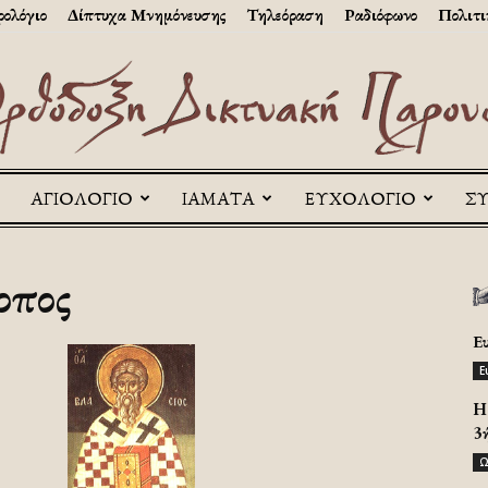
ολόγιο
Δίπτυχα Μνημόνευσης
Τηλεόραση
Ραδιόφωνο
Πολιτι
ΑΓΙΟΛΟΓΙΟ
ΙΑΜΑΤΑ
ΕΥΧΟΛΟΓΙΟ
Σ
Askitikon
οπος
Ε
Ε
H 
3
Ω