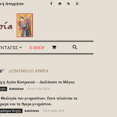
κή Απορρήτου
ΥΝΤΑΓΕΣ
E-SHOP
ΔΗΜΟΦΙΛΗ ΑΡΘΡΑ
υχή Αγίου Κυπριανού – Διαλύουσα τα Μάγια.
Askitikon
-
Πα 01-Ιούλ-2016
υχές
Θεολογία των μνημοσύνων. Γιατι τελούνται τα
ήμερα και τα 9μερα μνημόσυνα.
Askitikon
-
Πα 25-Μάι-2018
φέλημα Ψυχής