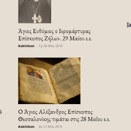
Άγιος Ευθύμιος ο Ιερομάρτυρας
Επίσκοπος Ζήλων. 29 Μαϊου ε.ε.
Askitikon
-
Τρ 28-Μάι-2019
Ο Άγιος Αλέξανδρος Επίσκοπος
8
Θεσσαλονίκης τιμάται στις 28 Μαΐου ε.ε.
Askitikon
-
Δε 27-Μάι-2019