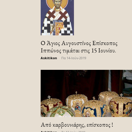
Ο Άγιος Αυγουστίνος Επίσκοπος
Ιππώνος τιμάται στις 15 Ιουνίου.
Askitikon
-
Πα 14-Ιούν-2019
Από καρβουνιάρης, επίσκοπος !