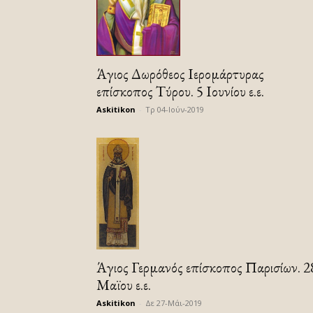
Άγιος Δωρόθεος Ιερομάρτυρας
επίσκοπος Τύρου. 5 Ιουνίου ε.ε.
Askitikon
-
Τρ 04-Ιούν-2019
Άγιος Γερμανός επίσκοπος Παρισίων. 2
Μαϊου ε.ε.
Askitikon
-
Δε 27-Μάι-2019