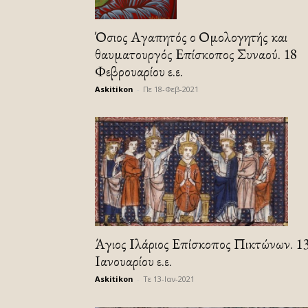
Όσιος Αγαπητός ο Ομολογητής και
θαυματουργός Επίσκοπος Συναού. 18
Φεβρουαρίου ε.ε.
Askitikon
-
Πε 18-Φεβ-2021
Άγιος Ιλάριος Επίσκοπος Πικτώνων. 1
Ιανουαρίου ε.ε.
Askitikon
-
Τε 13-Ιαν-2021