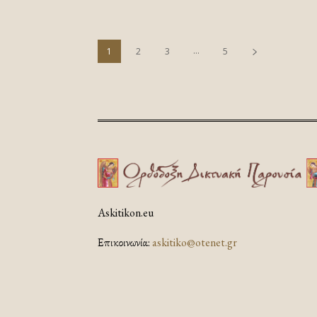
...
1
2
3
5
Askitikon.eu
Επικοινωνία:
askitiko@otenet.gr