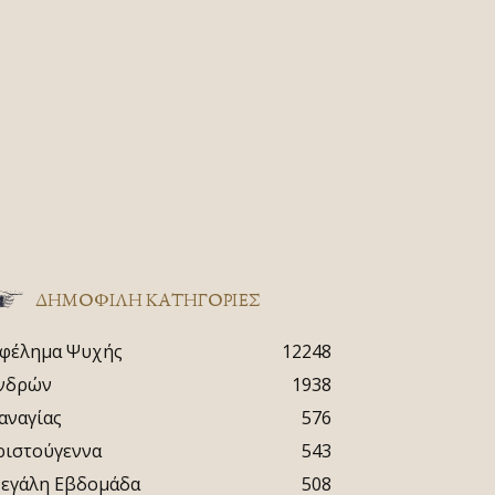
ΔΗΜΟΦΙΛΗ ΚΑΤΗΓΟΡΙΕΣ
φέλημα Ψυχής
12248
νδρών
1938
αναγίας
576
ριστούγεννα
543
εγάλη Εβδομάδα
508