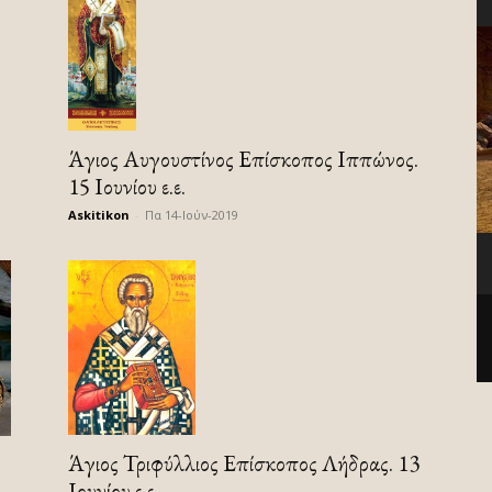
Άγιος Αυγουστίνος Επίσκοπος Ιππώνος.
15 Ιουνίου ε.ε.
Askitikon
-
Πα 14-Ιούν-2019
Άγιος Τριφύλλιος Επίσκοπος Λήδρας. 13
Ιουνίου ε.ε.