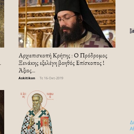
Αρχιεπισκοπή Κρήτης : Ο Πρόδρομος
.
Ξενάκης εξελέγη βοηθός Επίσκοπος !
Άξιος...
Askitikon
-
Τε 16-Οκτ-2019
Δ
Α