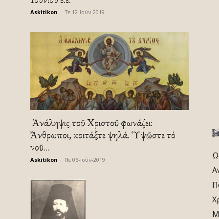
Askitikon
-
Τε 12-Ιούν-2019
Ἡ Ἀνάληψις τοῦ Χριστοῦ φωνάζει:
Ἄνθρωποι, κοιτάξτε ψηλά. Ὑψῶστε τό
νοῦ...
Ω
Askitikon
-
Πε 06-Ιούν-2019
Α
Π
Χ
Μ