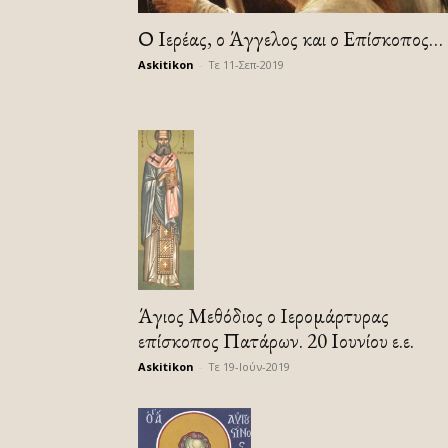
Ο Ιερέας, ο Άγγελος και ο Επίσκοπος…
Askitikon
-
Τε 11-Σεπ-2019
Άγιος Μεθόδιος ο Ιερομάρτυρας
επίσκοπος Πατάρων. 20 Ιουνίου ε.ε.
Askitikon
-
Τε 19-Ιούν-2019