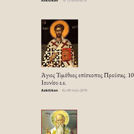
Askitikon
-
Τε 12-Ιούν-2019
Άγιος Τιμόθεος επίσκοπος Προύσας. 10
Ιουνίου ε.ε.
Askitikon
-
Κυ 09-Ιούν-2019