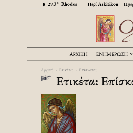
29.3
Rhodes
Περί Askitikon
Ημερ
C
ΑΡΧΙΚΉ
ΕΝΗΜΕΡΩΣΗ
Αρχική
Ετικέτες
Επίσκοπος
Ετικέτα: Επίσκ