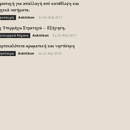
ροσευχή για απαλλαγή από κατάθλιψη και
υχικά νοσήματα.
Askitikon
-
Σα 04-Φεβ-2017
ροσευχές
η Υπερμάχω Στρατηγώ – Εξήγηση.
Askitikon
-
Σα 25-Φεβ-2017
ειτουργικά Κείμενα
ορτοκαλόπιτα αρωματική και νηστίσιμη
Askitikon
-
Δε 22-Απρ-2019
ηστίσιμα