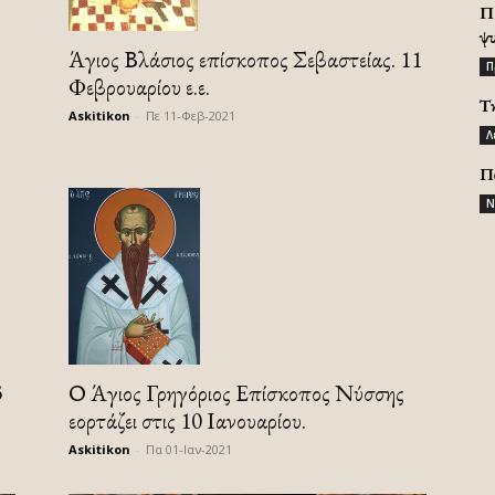
Π
ψ
Άγιος Βλάσιος επίσκοπος Σεβαστείας. 11
Π
Φεβρουαρίου ε.ε.
Τ
Askitikon
-
Πε 11-Φεβ-2021
Λ
Π
Ν
3
Ο Άγιος Γρηγόριος Επίσκοπος Νύσσης
εορτάζει στις 10 Ιανουαρίου.
Askitikon
-
Πα 01-Ιαν-2021