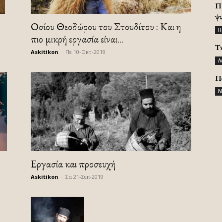
Π
ψ
Οσίου Θεοδώρου του Στουδίτου : Και η
Π
πιο μικρή εργασία είναι...
Τ
Askitikon
-
Πε 10-Οκτ-2019
Λ
Π
Ν
Εργασία και προσευχή
Askitikon
-
Σα 21-Σεπ-2019