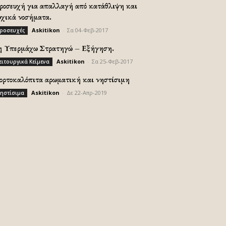
ροσευχή για απαλλαγή από κατάθλιψη και
υχικά νοσήματα.
Askitikon
-
Σα 04-Φεβ-2017
ροσευχές
η Υπερμάχω Στρατηγώ – Εξήγηση.
Askitikon
-
Σα 25-Φεβ-2017
ειτουργικά Κείμενα
ορτοκαλόπιτα αρωματική και νηστίσιμη
Askitikon
-
Δε 22-Απρ-2019
ηστίσιμα