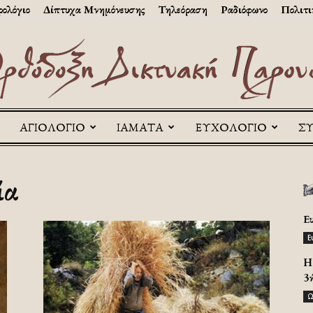
ολόγιο
Δίπτυχα Μνημόνευσης
Τηλεόραση
Ραδιόφωνο
Πολιτι
ΑΓΙΟΛΟΓΙΟ
ΙΑΜΑΤΑ
ΕΥΧΟΛΟΓΙΟ
Σ
Askitikon
ία
Ε
Ε
H 
3
Ω