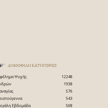
ΔΗΜΟΦΙΛΗ ΚΑΤΗΓΟΡΙΕΣ
φέλημα Ψυχής
12248
νδρών
1938
αναγίας
576
ριστούγεννα
543
εγάλη Εβδομάδα
508