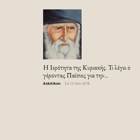
Η Ιερότητα της Κυριακής. Τι λέγει ο
γέροντας Παίσιος για την...
Askitikon
-
Σα 15-Δεκ-2018