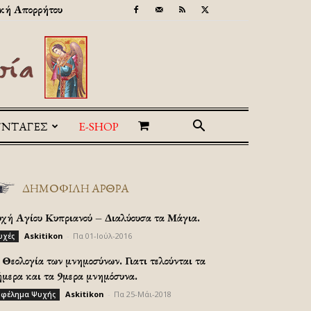
κή Απορρήτου
ΥΝΤΑΓΕΣ
E-SHOP
ΔΗΜΟΦΙΛΗ ΑΡΘΡΑ
υχή Αγίου Κυπριανού – Διαλύουσα τα Μάγια.
Askitikon
-
Πα 01-Ιούλ-2016
υχές
Θεολογία των μνημοσύνων. Γιατι τελούνται τα
ήμερα και τα 9μερα μνημόσυνα.
Askitikon
-
Πα 25-Μάι-2018
φέλημα Ψυχής