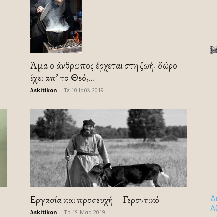
Άμα ο άνθρωπος έρχεται στη ζωή, δώρο
έχει απ’ το Θεό,...
Askitikon
-
Τε 10-Ιούλ-2019
Εργασία και προσευχή – Γεροντικό
Δ
Α
Askitikon
-
Τρ 19-Μαρ-2019