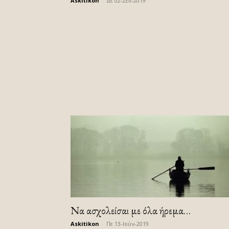
Askitikon
-
Δε 02-Σεπ-2019
Να ασχολείσαι με όλα ήρεμα…
Askitikon
-
Πε 13-Ιούν-2019