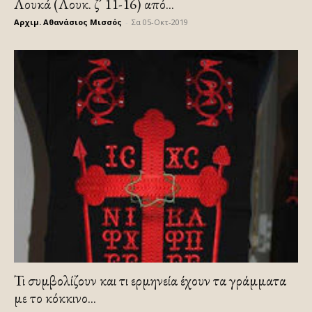
Λουκά (Λουκ. ζ´ 11-16) από...
Αρχιμ. Αθανάσιος Μισσός
-
Σα 05-Οκτ-2019
Τι συμβολίζουν και τι ερμηνεία έχουν τα γράμματα
με το κόκκινο...