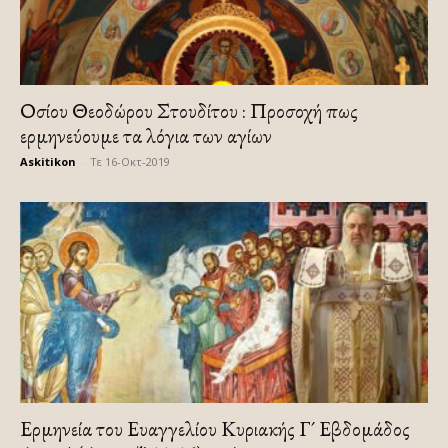
Οσίου Θεοδώρου Στουδίτου : Προσοχή πως
ερμηνεύουμε τα λόγια των αγίων
Askitikon
-
Τε 16-Οκτ-2019
Ερμηνεία του Ευαγγελίου Κυριακής Γ´ Εβδομάδος