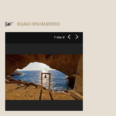
ΕΙΔΙΚΉ ΕΝΗΜΈΡΩΣΗ
1
του 4