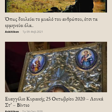
Όπως δουλεύει το μυαλό του ανθρώπου, έτσι τα
ερμηνεύει όλα..
Askitikon
-
Τρ 09-Φεβ-2021
Ευαγγέλιο Κυριακής 25 Οκτωβρίου 2020 – Λουκά
Στ’ – Βίντεο
Askitikon
-
Σα 24-Οκτ-2020