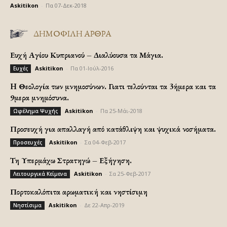
Askitikon
-
Πα 07-Δεκ-2018
ΔΗΜΟΦΙΛΗ ΑΡΘΡΑ
Ευχή Αγίου Κυπριανού – Διαλύουσα τα Μάγια.
Askitikon
-
Πα 01-Ιούλ-2016
Ευχές
H Θεολογία των μνημοσύνων. Γιατι τελούνται τα 3ήμερα και τα
9μερα μνημόσυνα.
Askitikon
-
Πα 25-Μάι-2018
Ωφέλημα Ψυχής
Προσευχή για απαλλαγή από κατάθλιψη και ψυχικά νοσήματα.
Askitikon
-
Σα 04-Φεβ-2017
Προσευχές
Τη Υπερμάχω Στρατηγώ – Εξήγηση.
Askitikon
-
Σα 25-Φεβ-2017
Λειτουργικά Κείμενα
Πορτοκαλόπιτα αρωματική και νηστίσιμη
Askitikon
-
Δε 22-Απρ-2019
Νηστίσιμα