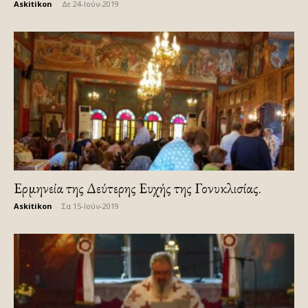
Askitikon
-
Δε 24-Ιούν-2019
Ερμηνεία της Δεύτερης Ευχής της Γονυκλισίας.
Askitikon
-
Σα 15-Ιούν-2019