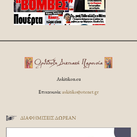
Askitikon.eu
Επικοινωνία:
askitiko@otenet.gr
ΔΙΑΦΗΜΊΣΕΙΣ ΔΩΡΕΆΝ