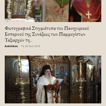
Φωτογραφικά Στιγμιότυπα του Πανηγυρικού
Εσπερινού της Συνάξεως των Παμμεγίστων
Ταξιαρχών τη...
Askitikon
-
Πε 08-Νοέ-2018