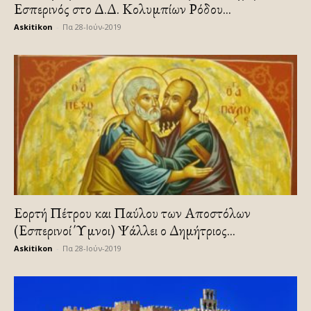
Εσπερινός στο Δ.Δ. Κολυμπίων Ρόδου...
Askitikon
-
Πα 28-Ιούν-2019
Εορτή Πέτρου και Παύλου των Αποστόλων
(Εσπερινοί Ύμνοι) Ψάλλει ο Δημήτριος...
Askitikon
-
Πα 28-Ιούν-2019