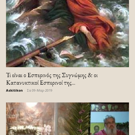
Τι είναι ο Εσπερινός της Συγνώμης & οι
Κατανυκτικοί Εσπερινοί της...
Askitikon
-
Σα 09-Μαρ-2019