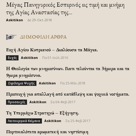
Μέγας Πανηγυρικός Εσπερινός εις τιμή και μνήμη
της Αγίας Αναστασίας της...
Askitikon
-
Δε 29-Οκτ-2018
ΔΗΜΟΦΙΛΗ ΑΡΘΡΑ
Ευχή Αγίου Κυπριανού – Διαλύουσα τα Μάγια.
Askitikon
-
Πα 01-Ιούλ-2016
Ευχές
H Θεολογία των μνημοσύνων. Γιατι τελούνται τα 3ήμερα και τα
9μερα μνημόσυνα.
Askitikon
-
Πα 25-Μάι-2018
Ωφέλημα Ψυχής
Προσευχή για απαλλαγή από κατάθλιψη και ψυχικά νοσήματα.
Askitikon
-
Σα 04-Φεβ-2017
Προσευχές
Τη Υπερμάχω Στρατηγώ – Εξήγηση.
Askitikon
-
Σα 25-Φεβ-2017
Λειτουργικά Κείμενα
Πορτοκαλόπιτα αρωματική και νηστίσιμη