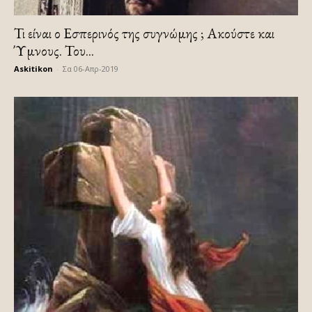
Τι είναι ο Εσπερινός της συγνώμης ; Ακούστε και
Ύμνους. Του...
Askitikon
-
Σα 06-Απρ-2019