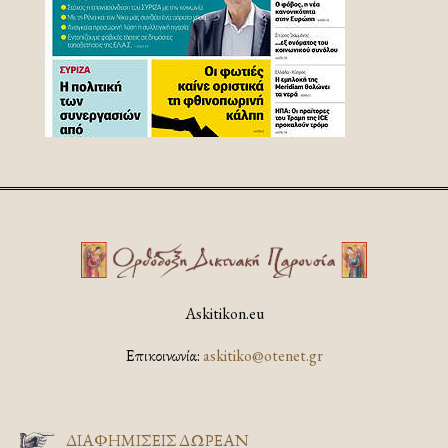
Askitikon.eu
Επικοινωνία:
askitiko@otenet.gr
ΔΙΑΦΗΜΊΣΕΙΣ ΔΩΡΕΆΝ