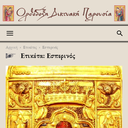
Askitikon
Αρχική
Ετικέτες
Εσπερινός
Ετικέτα: Εσπερινός