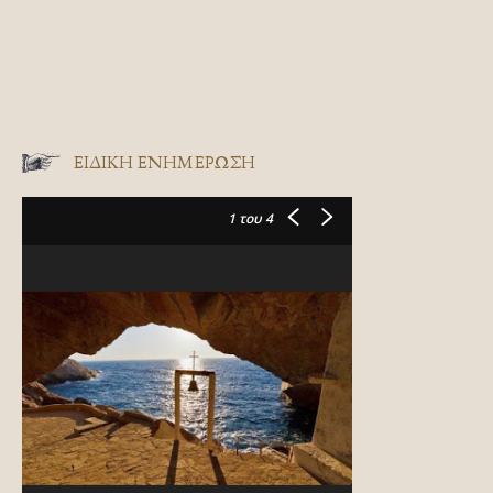
ΕΙΔΙΚΉ ΕΝΗΜΈΡΩΣΗ
1
του 4