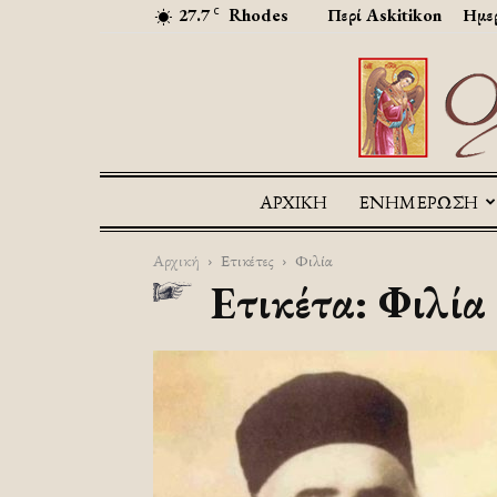
27.7
Rhodes
Περί Askitikon
Ημερ
C
ΑΡΧΙΚΉ
ΕΝΗΜΕΡΩΣΗ
Αρχική
Ετικέτες
Φιλία
Ετικέτα: Φιλία