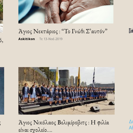
Άγιος Νεκτάριος : “Το Γνώθι Σ’αυτόν”
ό,
Askitikon
-
Τε 13-Νοέ-2019
ς
Άγιος Νικόλαος Βελιμίροβιτς : Η φιλία
Δ
Α
είναι σχολείο….