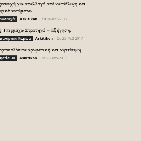
ροσευχή για απαλλαγή από κατάθλιψη και
υχικά νοσήματα.
Askitikon
-
Σα 04-Φεβ-2017
ροσευχές
η Υπερμάχω Στρατηγώ – Εξήγηση.
Askitikon
-
Σα 25-Φεβ-2017
ειτουργικά Κείμενα
ορτοκαλόπιτα αρωματική και νηστίσιμη
Askitikon
-
Δε 22-Απρ-2019
ηστίσιμα