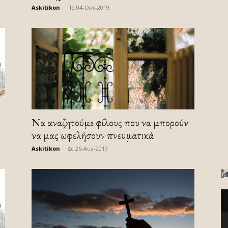
Askitikon
-
Πα 04-Οκτ-2019
Να αναζητούμε φίλους που να μπορούν
να μας ωφελήσουν πνευματικά
Askitikon
-
Δε 26-Αυγ-2019