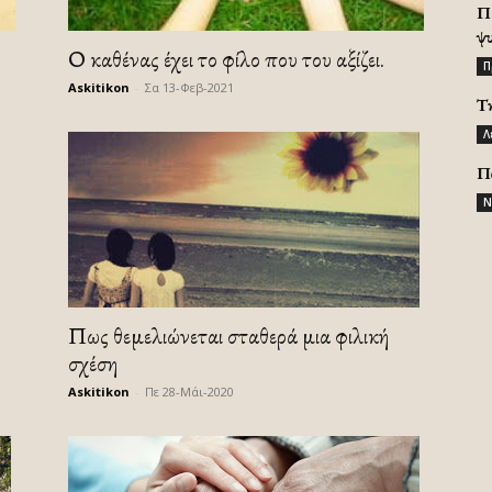
Π
ψ
Ο καθένας έχει το φίλο που του αξίζει.
Π
Askitikon
-
Σα 13-Φεβ-2021
Τ
Λ
Π
Ν
Πως θεμελιώνεται σταθερά μια φιλική
σχέση
Askitikon
-
Πε 28-Μάι-2020