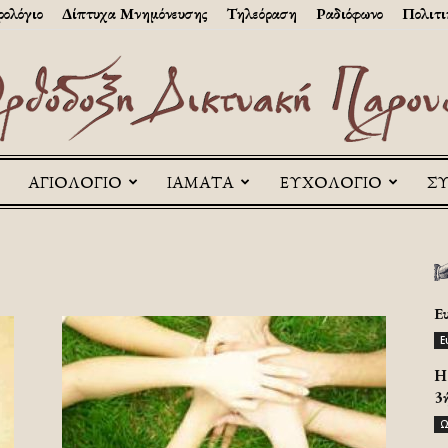
ολόγιο
Δίπτυχα Μνημόνευσης
Τηλεόραση
Ραδιόφωνο
Πολιτι
ΑΓΙΟΛΟΓΙΟ
ΙΑΜΑΤΑ
ΕΥΧΟΛΟΓΙΟ
Σ
Askitikon
Ε
Ε
H 
3
Ω