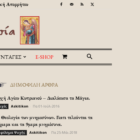
κή Απορρήτου
ΥΝΤΑΓΕΣ
E-SHOP
ΔΗΜΟΦΙΛΗ ΑΡΘΡΑ
υχή Αγίου Κυπριανού – Διαλύουσα τα Μάγια.
Askitikon
-
Πα 01-Ιούλ-2016
υχές
Θεολογία των μνημοσύνων. Γιατι τελούνται τα
ήμερα και τα 9μερα μνημόσυνα.
Askitikon
-
Πα 25-Μάι-2018
φέλημα Ψυχής