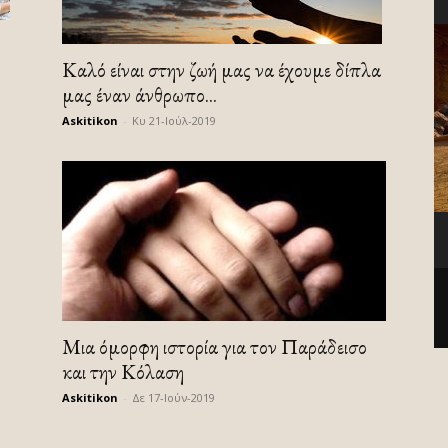
Kαλό είναι στην ζωή μας να έχουμε δίπλα
μας έναν άνθρωπο...
Askitikon
-
Κυ 21-Ιούλ-2019
Μια όμορφη ιστορία για τον Παράδεισο
και την Κόλαση
Askitikon
-
Δε 17-Ιούν-2019