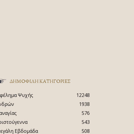
ΔΗΜΟΦΙΛΗ ΚΑΤΗΓΟΡΙΕΣ
φέλημα Ψυχής
12248
νδρών
1938
αναγίας
576
ριστούγεννα
543
εγάλη Εβδομάδα
508