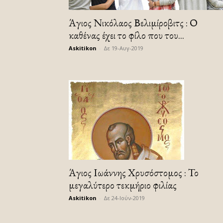
Άγιος Νικόλαος Βελιμίροβιτς : Ο
καθένας έχει το φίλο που του...
Askitikon
-
Δε 19-Αυγ-2019
Άγιος Ιωάννης Χρυσόστομος : Το
μεγαλύτερο τεκμήριο φιλίας
Askitikon
-
Δε 24-Ιούν-2019