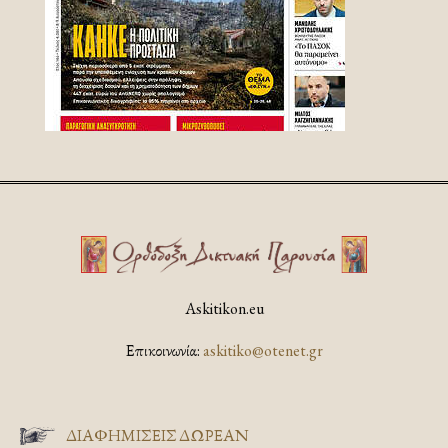
Askitikon.eu
Επικοινωνία:
askitiko@otenet.gr
ΔΙΑΦΗΜΊΣΕΙΣ ΔΩΡΕΆΝ