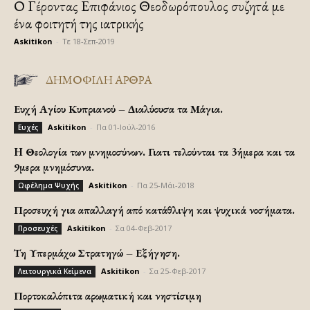
Ο Γέροντας Επιφάνιος Θεοδωρόπουλος συζητά με
ένα φοιτητή της ιατρικής
Askitikon
-
Τε 18-Σεπ-2019
ΔΗΜΟΦΙΛΗ ΑΡΘΡΑ
Ευχή Αγίου Κυπριανού – Διαλύουσα τα Μάγια.
Askitikon
-
Πα 01-Ιούλ-2016
Ευχές
H Θεολογία των μνημοσύνων. Γιατι τελούνται τα 3ήμερα και τα
9μερα μνημόσυνα.
Askitikon
-
Πα 25-Μάι-2018
Ωφέλημα Ψυχής
Προσευχή για απαλλαγή από κατάθλιψη και ψυχικά νοσήματα.
Askitikon
-
Σα 04-Φεβ-2017
Προσευχές
Τη Υπερμάχω Στρατηγώ – Εξήγηση.
Askitikon
-
Σα 25-Φεβ-2017
Λειτουργικά Κείμενα
Πορτοκαλόπιτα αρωματική και νηστίσιμη