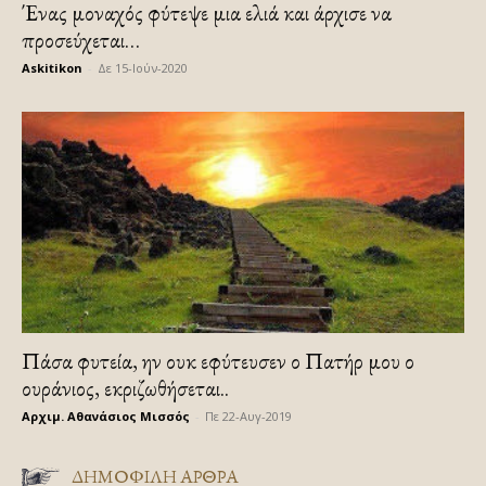
Ένας μοναχός φύτεψε μια ελιά και άρχισε να
προσεύχεται…
Askitikon
-
Δε 15-Ιούν-2020
Πάσα φυτεία, ην ουκ εφύτευσεν ο Πατήρ μου ο
ουράνιος, εκριζωθήσεται..
Αρχιμ. Αθανάσιος Μισσός
-
Πε 22-Αυγ-2019
ΔΗΜΟΦΙΛΗ ΑΡΘΡΑ