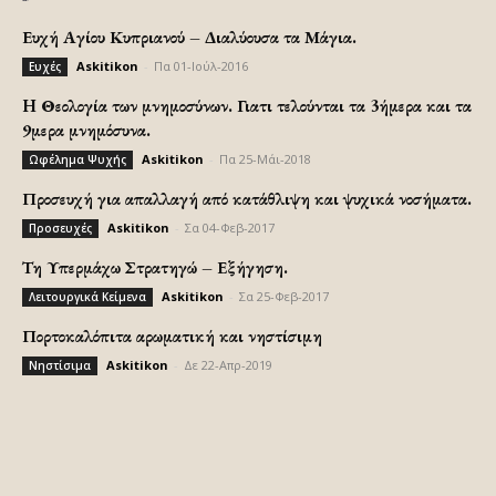
Ευχή Αγίου Κυπριανού – Διαλύουσα τα Μάγια.
Askitikon
-
Πα 01-Ιούλ-2016
Ευχές
H Θεολογία των μνημοσύνων. Γιατι τελούνται τα 3ήμερα και τα
9μερα μνημόσυνα.
Askitikon
-
Πα 25-Μάι-2018
Ωφέλημα Ψυχής
Προσευχή για απαλλαγή από κατάθλιψη και ψυχικά νοσήματα.
Askitikon
-
Σα 04-Φεβ-2017
Προσευχές
Τη Υπερμάχω Στρατηγώ – Εξήγηση.
Askitikon
-
Σα 25-Φεβ-2017
Λειτουργικά Κείμενα
Πορτοκαλόπιτα αρωματική και νηστίσιμη
Askitikon
-
Δε 22-Απρ-2019
Νηστίσιμα