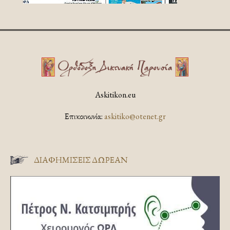
Askitikon.eu
Επικοινωνία:
askitiko@otenet.gr
ΔΙΑΦΗΜΊΣΕΙΣ ΔΩΡΕΆΝ