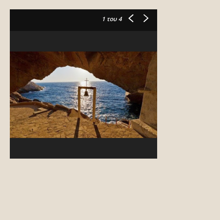
1
του 4