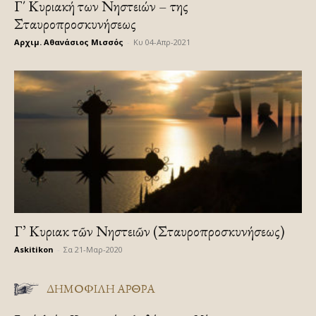
Γ΄ Κυριακή των Νηστειών – της
Σταυροπροσκυνήσεως
Αρχιμ. Αθανάσιος Μισσός
-
Κυ 04-Απρ-2021
Γ’ Κυριακὴ τῶν Νηστειῶν (Σταυροπροσκυνήσεως)
Askitikon
-
Σα 21-Μαρ-2020
ΔΗΜΟΦΙΛΗ ΑΡΘΡΑ