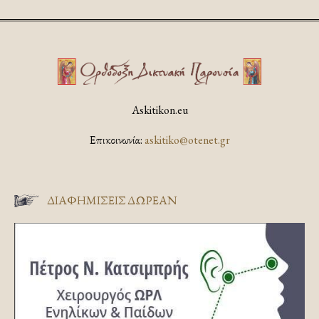
Askitikon.eu
Επικοινωνία:
askitiko@otenet.gr
ΔΙΑΦΗΜΊΣΕΙΣ ΔΩΡΕΆΝ