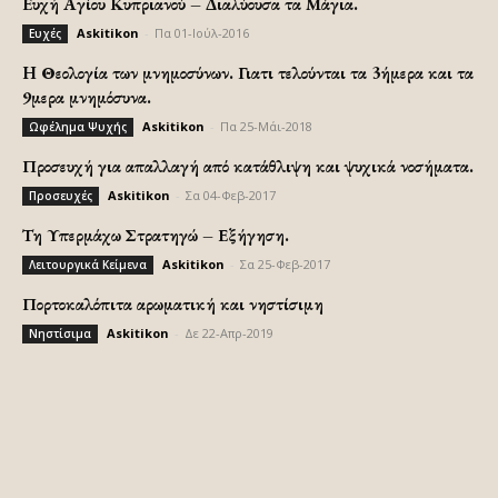
Ευχή Αγίου Κυπριανού – Διαλύουσα τα Μάγια.
Askitikon
-
Πα 01-Ιούλ-2016
Ευχές
H Θεολογία των μνημοσύνων. Γιατι τελούνται τα 3ήμερα και τα
9μερα μνημόσυνα.
Askitikon
-
Πα 25-Μάι-2018
Ωφέλημα Ψυχής
Προσευχή για απαλλαγή από κατάθλιψη και ψυχικά νοσήματα.
Askitikon
-
Σα 04-Φεβ-2017
Προσευχές
Τη Υπερμάχω Στρατηγώ – Εξήγηση.
Askitikon
-
Σα 25-Φεβ-2017
Λειτουργικά Κείμενα
Πορτοκαλόπιτα αρωματική και νηστίσιμη
Askitikon
-
Δε 22-Απρ-2019
Νηστίσιμα