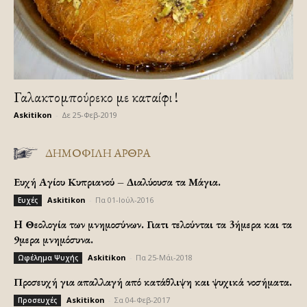
Γαλακτομπούρεκο με καταίφι !
Askitikon
-
Δε 25-Φεβ-2019
ΔΗΜΟΦΙΛΗ ΑΡΘΡΑ
Ευχή Αγίου Κυπριανού – Διαλύουσα τα Μάγια.
Askitikon
-
Πα 01-Ιούλ-2016
Ευχές
H Θεολογία των μνημοσύνων. Γιατι τελούνται τα 3ήμερα και τα
9μερα μνημόσυνα.
Askitikon
-
Πα 25-Μάι-2018
Ωφέλημα Ψυχής
Προσευχή για απαλλαγή από κατάθλιψη και ψυχικά νοσήματα.
Askitikon
-
Σα 04-Φεβ-2017
Προσευχές