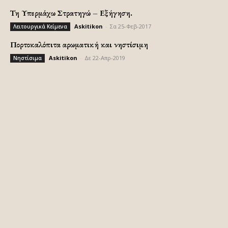
Τη Υπερμάχω Στρατηγώ – Εξήγηση.
Askitikon
-
Σα 25-Φεβ-2017
Λειτουργικά Κείμενα
Πορτοκαλόπιτα αρωματική και νηστίσιμη
Askitikon
-
Δε 22-Απρ-2019
Νηστίσιμα