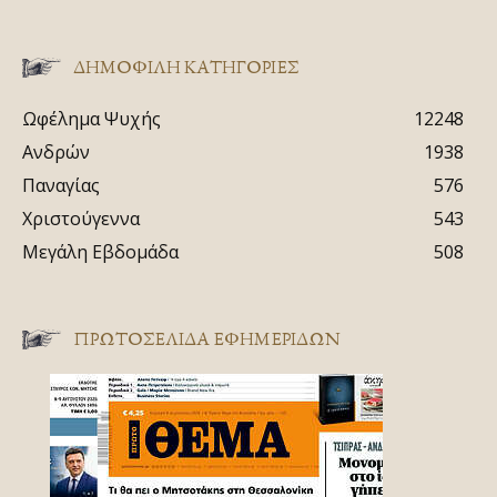
ΔΗΜΟΦΙΛΗ ΚΑΤΗΓΟΡΙΕΣ
Ωφέλημα Ψυχής
12248
Ανδρών
1938
Παναγίας
576
Χριστούγεννα
543
Μεγάλη Εβδομάδα
508
ΠΡΩΤΟΣΈΛΙΔΑ ΕΦΗΜΕΡΊΔΩΝ