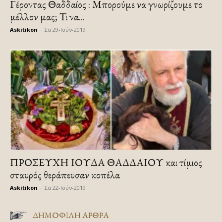
Γέροντας Θαδδαίος : Μπορούμε να γνωρίζουμε το
μέλλον μας; Τι να...
Askitikon
-
Σα 29-Ιούν-2019
ΠΡΟΣΕΥΧΗ ΙΟΥΔΑ ΘΑΔΔΑΙΟΥ και τίμιος
σταυρός θεράπευσαν κοπέλα
Askitikon
-
Σα 22-Ιούν-2019
ΔΗΜΟΦΙΛΗ ΑΡΘΡΑ