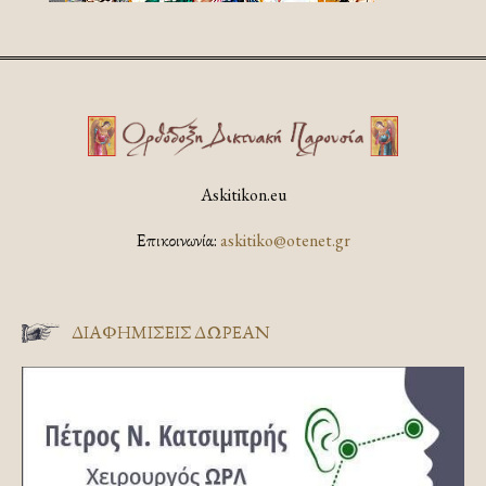
Askitikon.eu
Επικοινωνία:
askitiko@otenet.gr
ΔΙΑΦΗΜΊΣΕΙΣ ΔΩΡΕΆΝ