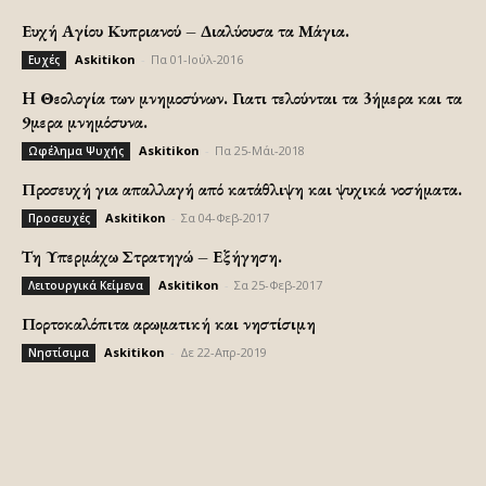
Ευχή Αγίου Κυπριανού – Διαλύουσα τα Μάγια.
Askitikon
-
Πα 01-Ιούλ-2016
Ευχές
H Θεολογία των μνημοσύνων. Γιατι τελούνται τα 3ήμερα και τα
9μερα μνημόσυνα.
Askitikon
-
Πα 25-Μάι-2018
Ωφέλημα Ψυχής
Προσευχή για απαλλαγή από κατάθλιψη και ψυχικά νοσήματα.
Askitikon
-
Σα 04-Φεβ-2017
Προσευχές
Τη Υπερμάχω Στρατηγώ – Εξήγηση.
Askitikon
-
Σα 25-Φεβ-2017
Λειτουργικά Κείμενα
Πορτοκαλόπιτα αρωματική και νηστίσιμη
Askitikon
-
Δε 22-Απρ-2019
Νηστίσιμα