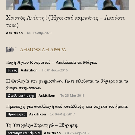
Χριστός Ανέστη ! (Ήχοι από καμπάνες – Ακούστε
τους)
Askitikon
-
Κυ 19-Απρ-2020
ΔΗΜΟΦΙΛΗ ΑΡΘΡΑ
Ευχή Αγίου Κυπριανού – Διαλύουσα τα Μάγια.
Askitikon
-
Πα 01-Ιούλ-2016
Ευχές
H Θεολογία των μνημοσύνων. Γιατι τελούνται τα 3ήμερα και τα
9μερα μνημόσυνα.
Askitikon
-
Πα 25-Μάι-2018
Ωφέλημα Ψυχής
Προσευχή για απαλλαγή από κατάθλιψη και ψυχικά νοσήματα.
Askitikon
-
Σα 04-Φεβ-2017
Προσευχές
Τη Υπερμάχω Στρατηγώ – Εξήγηση.
Askitikon
-
Σα 25-Φεβ-2017
Λειτουργικά Κείμενα