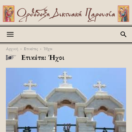
Askitikon
Αρχική
Ετικέτες
Ήχοι
Ετικέτα: Ήχοι