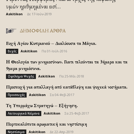
υμών ηριθμημέναι εισί…
Askitikon
-
Δε 17-Ιούν-2019
ΔΗΜΟΦΙΛΗ ΑΡΘΡΑ
Ευχή Αγίου Κυπριανού – Διαλύουσα τα Μάγια.
Askitikon
-
Πα 01-Ιούλ-2016
Ευχές
H Θεολογία των μνημοσύνων. Γιατι τελούνται τα 3ήμερα και τα
9μερα μνημόσυνα.
Askitikon
-
Πα 25-Μάι-2018
Ωφέλημα Ψυχής
Προσευχή για απαλλαγή από κατάθλιψη και ψυχικά νοσήματα.
Askitikon
-
Σα 04-Φεβ-2017
Προσευχές
Τη Υπερμάχω Στρατηγώ – Εξήγηση.
Askitikon
-
Σα 25-Φεβ-2017
Λειτουργικά Κείμενα
Πορτοκαλόπιτα αρωματική και νηστίσιμη
Askitikon
-
Δε 22-Απρ-2019
Νηστίσιμα