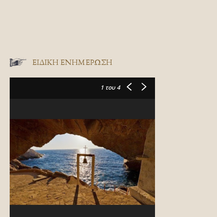
ΕΙΔΙΚΉ ΕΝΗΜΈΡΩΣΗ
1
του 4