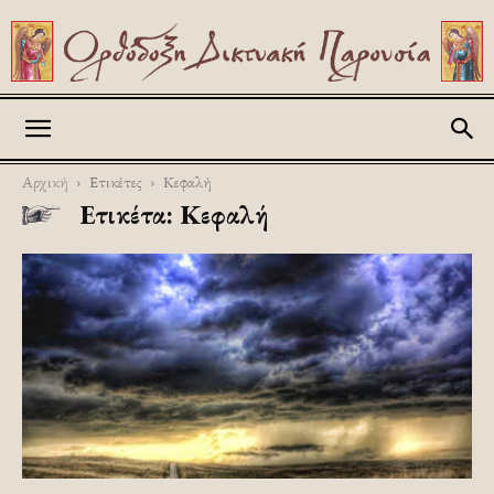
Askitikon
Αρχική
Ετικέτες
Κεφαλή
Ετικέτα: Κεφαλή