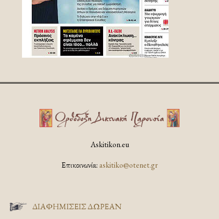
Askitikon.eu
Επικοινωνία:
askitiko@otenet.gr
ΔΙΑΦΗΜΊΣΕΙΣ ΔΩΡΕΆΝ