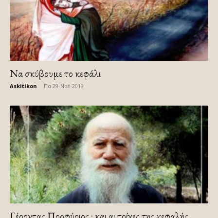
Να σκύβουμε το κεφάλι
Askitikon
-
Πα 29-Νοέ-2019
Γέροντας Πορφύριος : και αι τρίχες της κεφαλής