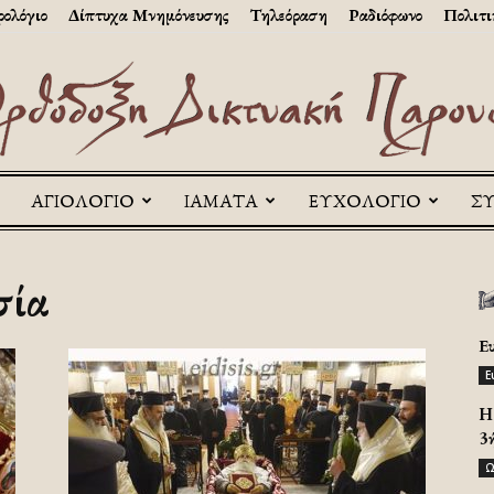
ολόγιο
Δίπτυχα Μνημόνευσης
Τηλεόραση
Ραδιόφωνο
Πολιτι
ΑΓΙΟΛΟΓΙΟ
ΙΑΜΑΤΑ
ΕΥΧΟΛΟΓΙΟ
Σ
Askitikon
σία
Ε
Ε
H 
3
Ω