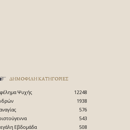
ΔΗΜΟΦΙΛΗ ΚΑΤΗΓΟΡΙΕΣ
φέλημα Ψυχής
12248
νδρών
1938
αναγίας
576
ριστούγεννα
543
εγάλη Εβδομάδα
508