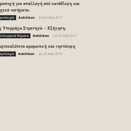
ροσευχή για απαλλαγή από κατάθλιψη και
υχικά νοσήματα.
Askitikon
-
Σα 04-Φεβ-2017
ροσευχές
η Υπερμάχω Στρατηγώ – Εξήγηση.
Askitikon
-
Σα 25-Φεβ-2017
ειτουργικά Κείμενα
ορτοκαλόπιτα αρωματική και νηστίσιμη
Askitikon
-
Δε 22-Απρ-2019
ηστίσιμα