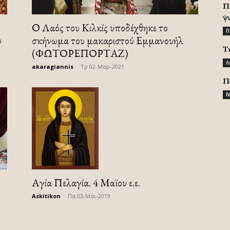
Π
ψ
Ο Λαός του Κιλκίς υποδέχθηκε το
Π
υ
σκήνωμα του μακαριστού Εμμανουήλ
Τ
(ΦΩΤΟΡΕΠΟΡΤΑΖ)
Λ
akaragiannis
-
Τρ 02-Μαρ-2021
Π
Ν
Αγία Πελαγία. 4 Μαϊου ε.ε.
Askitikon
-
Πα 03-Μάι-2019