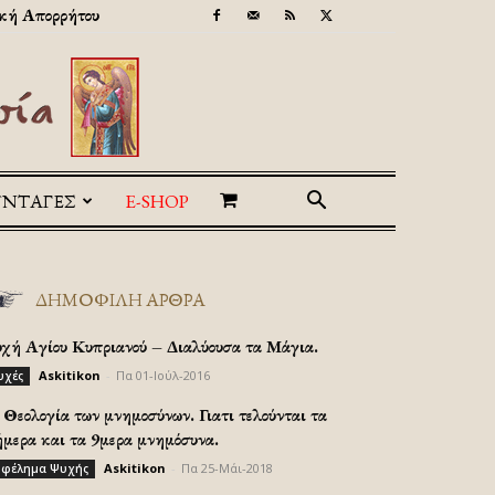
κή Απορρήτου
ΥΝΤΑΓΕΣ
E-SHOP
ΔΗΜΟΦΙΛΗ ΑΡΘΡΑ
υχή Αγίου Κυπριανού – Διαλύουσα τα Μάγια.
Askitikon
-
Πα 01-Ιούλ-2016
υχές
Θεολογία των μνημοσύνων. Γιατι τελούνται τα
ήμερα και τα 9μερα μνημόσυνα.
Askitikon
-
Πα 25-Μάι-2018
φέλημα Ψυχής