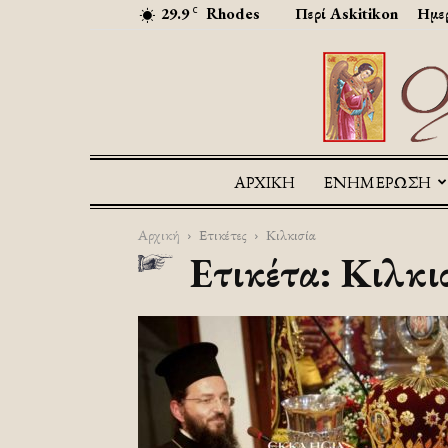
29.9
Rhodes
Περί Askitikon
Ημερ
C
ΑΡΧΙΚΉ
ΕΝΗΜΕΡΩΣΗ
Αρχική
Ετικέτες
Κιλκισία
Ετικέτα: Κιλκι