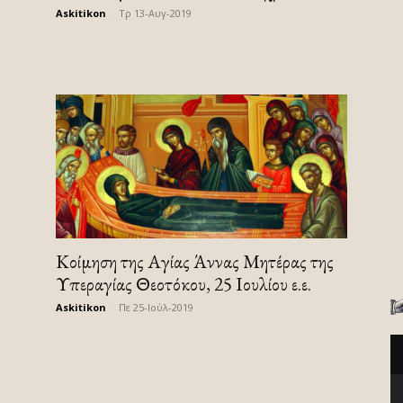
Askitikon
-
Τρ 13-Αυγ-2019
Κοίμηση της Αγίας Άννας Μητέρας της
Υπεραγίας Θεοτόκου, 25 Ιουλίου ε.ε.
Askitikon
-
Πε 25-Ιούλ-2019