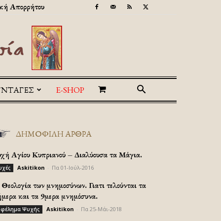
κή Απορρήτου
ΥΝΤΑΓΕΣ
E-SHOP
ΔΗΜΟΦΙΛΗ ΑΡΘΡΑ
υχή Αγίου Κυπριανού – Διαλύουσα τα Μάγια.
Askitikon
-
Πα 01-Ιούλ-2016
υχές
Θεολογία των μνημοσύνων. Γιατι τελούνται τα
ήμερα και τα 9μερα μνημόσυνα.
Askitikon
-
Πα 25-Μάι-2018
φέλημα Ψυχής