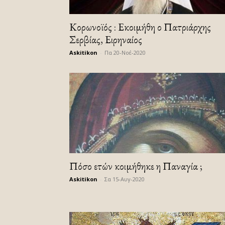
Κορωνοϊός : Εκοιμήθη ο Πατριάρχης
Σερβίας, Ειρηναίος
Askitikon
-
Πα 20-Νοέ-2020
Πόσο ετών κοιμήθηκε η Παναγία ;
Askitikon
-
Σα 15-Αυγ-2020