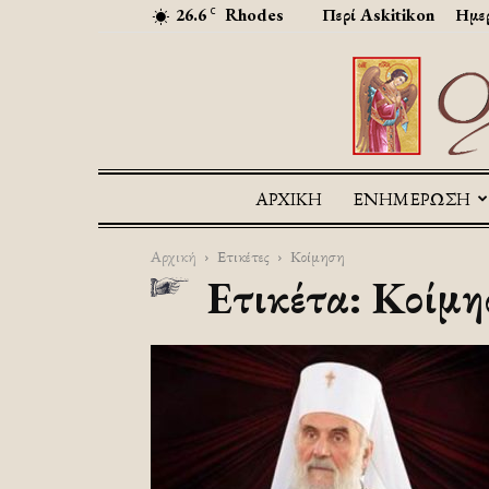
26.6
Rhodes
Περί Askitikon
Ημερ
C
ΑΡΧΙΚΉ
ΕΝΗΜΕΡΩΣΗ
Αρχική
Ετικέτες
Κοίμηση
Ετικέτα: Κοίμ