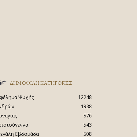
ΔΗΜΟΦΙΛΗ ΚΑΤΗΓΟΡΙΕΣ
φέλημα Ψυχής
12248
νδρών
1938
αναγίας
576
ριστούγεννα
543
εγάλη Εβδομάδα
508