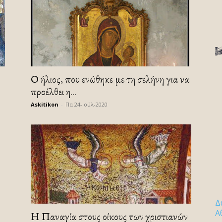
Ο ήλιος, που ενώθηκε με τη σελήνη για να
προέλθει η...
Askitikon
-
Πα 24-Ιούλ-2020
Δ
Α
Η Παναγία στους οίκους των χριστιανών