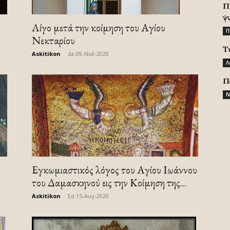
Π
ψ
Λίγο μετά την κοίμηση του Αγίου
Π
Νεκταρίου
Τ
Askitikon
-
Δε 09-Νοέ-2020
Λ
Π
Ν
Εγκωμιαστικός λόγος του Αγίου Ιωάννου
του Δαμασκηνού εις την Κοίμηση της...
Askitikon
-
Σα 15-Αυγ-2020