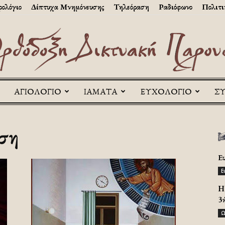
ολόγιο
Δίπτυχα Μνημόνευσης
Τηλεόραση
Ραδιόφωνο
Πολιτι
ΑΓΙΟΛΟΓΙΟ
ΙΑΜΑΤΑ
ΕΥΧΟΛΟΓΙΟ
Σ
Askitikon
ηση
Ε
Ε
H 
3
Ω