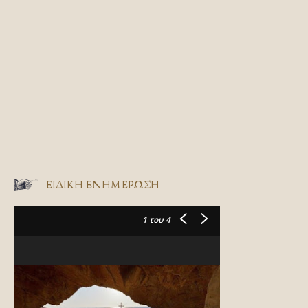
ΕΙΔΙΚΉ ΕΝΗΜΈΡΩΣΗ
1
του 4