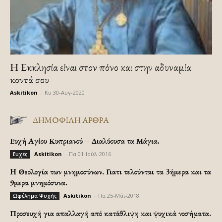
Η Εκκλησία είναι στον πόνο και στην αδυναμία
κοντά σου
Askitikon
-
Κυ 30-Αυγ-2020
ΔΗΜΟΦΙΛΗ ΑΡΘΡΑ
Ευχή Αγίου Κυπριανού – Διαλύουσα τα Μάγια.
Askitikon
-
Πα 01-Ιούλ-2016
Ευχές
H Θεολογία των μνημοσύνων. Γιατι τελούνται τα 3ήμερα και τα
9μερα μνημόσυνα.
Askitikon
-
Πα 25-Μάι-2018
Ωφέλημα Ψυχής
Προσευχή για απαλλαγή από κατάθλιψη και ψυχικά νοσήματα.