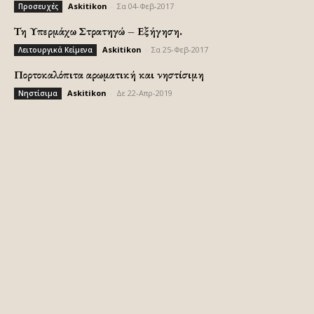
Askitikon
-
Σα 04-Φεβ-2017
Προσευχές
Τη Υπερμάχω Στρατηγώ – Εξήγηση.
Askitikon
-
Σα 25-Φεβ-2017
Λειτουργικά Κείμενα
Πορτοκαλόπιτα αρωματική και νηστίσιμη
Askitikon
-
Δε 22-Απρ-2019
Νηστίσιμα