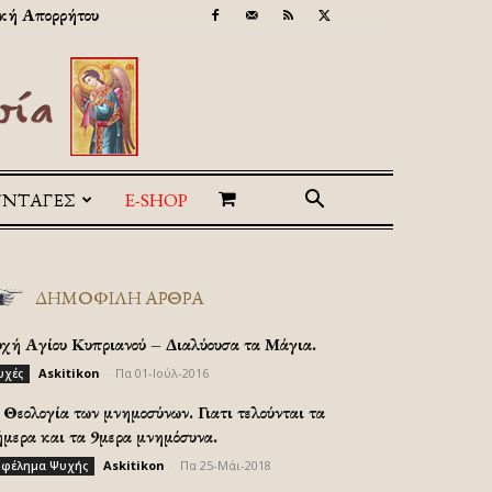
κή Απορρήτου
ΥΝΤΑΓΕΣ
E-SHOP
ΔΗΜΟΦΙΛΗ ΑΡΘΡΑ
υχή Αγίου Κυπριανού – Διαλύουσα τα Μάγια.
Askitikon
-
Πα 01-Ιούλ-2016
υχές
Θεολογία των μνημοσύνων. Γιατι τελούνται τα
ήμερα και τα 9μερα μνημόσυνα.
Askitikon
-
Πα 25-Μάι-2018
φέλημα Ψυχής