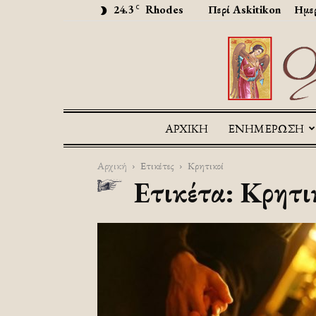
24.3
Rhodes
Περί Askitikon
Ημερ
C
ΑΡΧΙΚΉ
ΕΝΗΜΕΡΩΣΗ
Αρχική
Ετικέτες
Κρητικοί
Ετικέτα: Κρητι