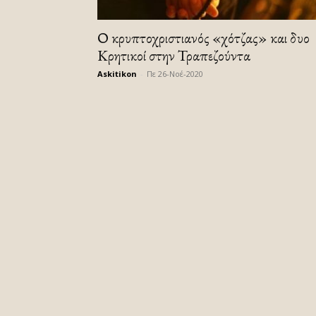
Ο κρυπτοχριστιανός «χότζας» και δυο
Κρητικοί στην Τραπεζούντα
Askitikon
-
Πε 26-Νοέ-2020