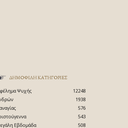
ΔΗΜΟΦΙΛΗ ΚΑΤΗΓΟΡΙΕΣ
φέλημα Ψυχής
12248
νδρών
1938
αναγίας
576
ριστούγεννα
543
εγάλη Εβδομάδα
508