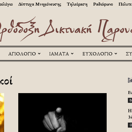
ολόγιο
Δίπτυχα Μνημόνευσης
Τηλεόραση
Ραδιόφωνο
Πολιτι
ΑΓΙΟΛΟΓΙΟ
ΙΑΜΑΤΑ
ΕΥΧΟΛΟΓΙΟ
Σ
Askitikon
κοί
Ε
Ε
H 
3
Ω