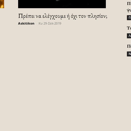
Π
ψ
Πρέπει να ελέγχουμε ή όχι τον πλησίον;
Π
Askitikon
-
Κυ 29-Σεπ-2019
Τ
Λ
Π
Ν