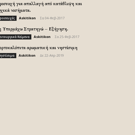
ροσευχή για απαλλαγή από κατάθλιψη και
υχικά νοσήματα.
Askitikon
-
Σα 04-Φεβ-2017
ροσευχές
η Υπερμάχω Στρατηγώ – Εξήγηση.
Askitikon
-
Σα 25-Φεβ-2017
ειτουργικά Κείμενα
ορτοκαλόπιτα αρωματική και νηστίσιμη
Askitikon
-
Δε 22-Απρ-2019
ηστίσιμα