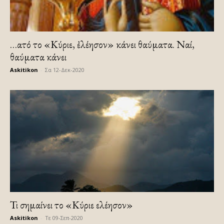
…αὐτό το «Κύριε, ἐλέησον» κάνει θαύματα. Ναί,
θαύματα κάνει
Askitikon
-
Σα 12-Δεκ-2020
Τι σημαίνει το «Κύριε ελέησον»
Askitikon
-
Τε 09-Σεπ-2020