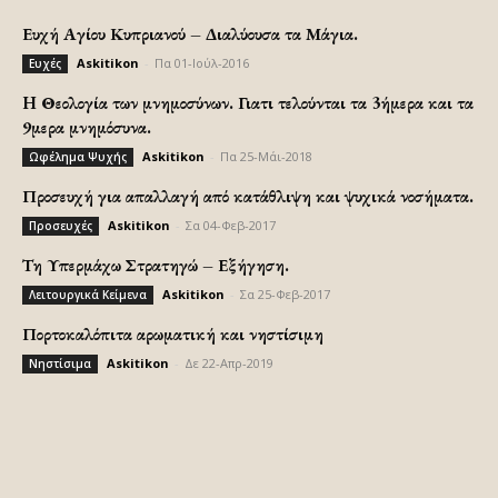
Ευχή Αγίου Κυπριανού – Διαλύουσα τα Μάγια.
Askitikon
-
Πα 01-Ιούλ-2016
Ευχές
H Θεολογία των μνημοσύνων. Γιατι τελούνται τα 3ήμερα και τα
9μερα μνημόσυνα.
Askitikon
-
Πα 25-Μάι-2018
Ωφέλημα Ψυχής
Προσευχή για απαλλαγή από κατάθλιψη και ψυχικά νοσήματα.
Askitikon
-
Σα 04-Φεβ-2017
Προσευχές
Τη Υπερμάχω Στρατηγώ – Εξήγηση.
Askitikon
-
Σα 25-Φεβ-2017
Λειτουργικά Κείμενα
Πορτοκαλόπιτα αρωματική και νηστίσιμη
Askitikon
-
Δε 22-Απρ-2019
Νηστίσιμα