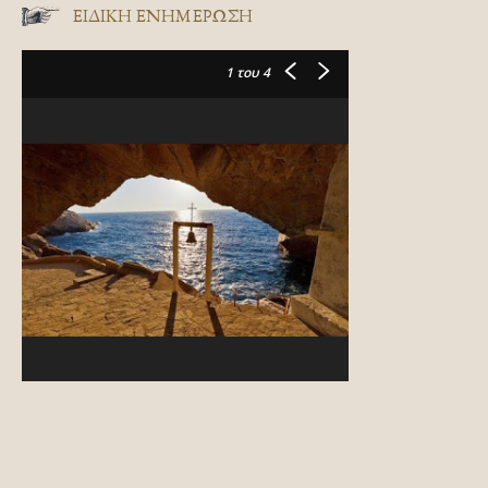
ΕΙΔΙΚΉ ΕΝΗΜΈΡΩΣΗ
1
του 4