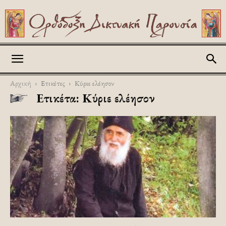
Askitikon
Αρχική
Ετικέτες
Κύριε ελέησον
Ετικέτα: Κύριε ελέησον