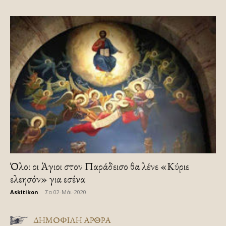
Όλοι οι Άγιοι στον Παράδεισο θα λένε «Κύριε
ελεησόν» για εσένα
Askitikon
-
Σα 02-Μάι-2020
ΔΗΜΟΦΙΛΗ ΑΡΘΡΑ