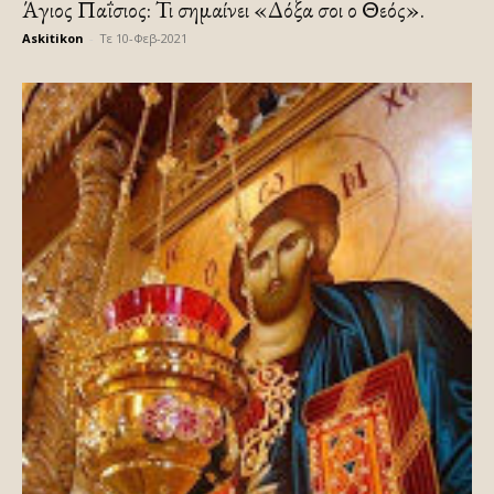
Άγιος Παΐσιος: Τι σημαίνει «Δόξα σοι ο Θεός».
Askitikon
-
Τε 10-Φεβ-2021