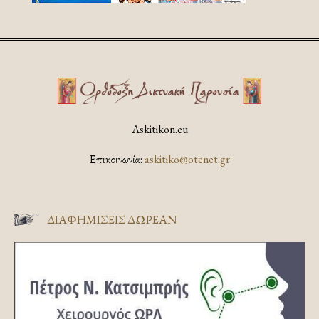
Askitikon.eu
Επικοινωνία:
askitiko@otenet.gr
ΔΙΑΦΗΜΊΣΕΙΣ ΔΩΡΕΆΝ