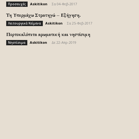
Askitikon
-
Σα 04-Φεβ-2017
Προσευχές
Τη Υπερμάχω Στρατηγώ – Εξήγηση.
Askitikon
-
Σα 25-Φεβ-2017
Λειτουργικά Κείμενα
Πορτοκαλόπιτα αρωματική και νηστίσιμη
Askitikon
-
Δε 22-Απρ-2019
Νηστίσιμα