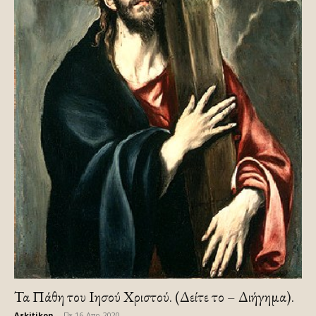
Τα Πάθη του Ιησού Χριστού. (Δείτε το – Διήγημα).
Askitikon
-
Πε 16-Απρ-2020