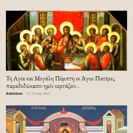
Τη Αγία και Μεγάλη Πέμπτη oι Άγιοι Πατέρες
παραδεδώκασιν ημίν εορτάζειν...
Askitikon
-
Τε 15-Απρ-2020