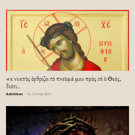
«Ἐκ νυκτὸς ὀρθρίζει τὸ πνεῦμά μου πρὸς σὲ ὁ Θεός,
διότι...
Askitikon
-
Κυ 25-Απρ-2021