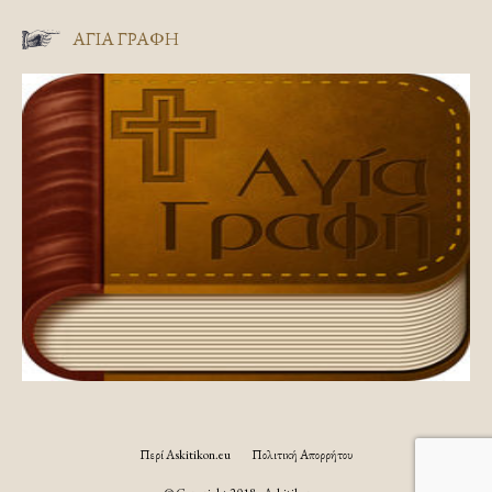
ΑΓΊΑ ΓΡΑΦΉ
Περί Askitikon.eu
Πολιτική Απορρήτου