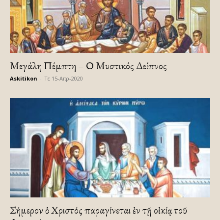
Μεγάλη Πέμπτη – Ο Μυστικός Δείπνος
Askitikon
-
Τε 15-Απρ-2020
Σήμερον ὁ Χριστός παραγίνεται ἐν τῇ οἰκίᾳ τοῦ