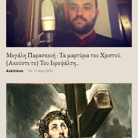
Μεγάλη Παρασκευή : Τα μαρτύρια του Χριστού.
(Ακούστε το) Του Ιεροψάλτη...
Askitikon
-
Πα 17-Απρ-2020