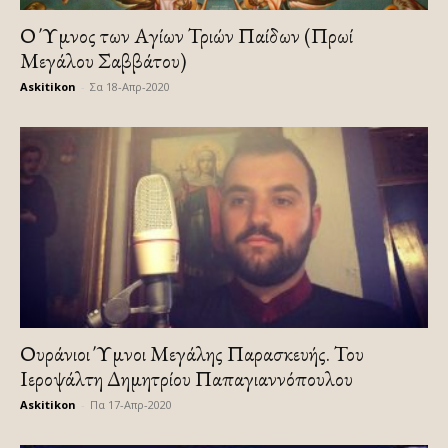
Ο Ύμνος των Αγίων Τριών Παίδων (Πρωί
Μεγάλου Σαββάτου)
Askitikon
-
Σα 18-Απρ-2020
Ουράνιοι Ύμνοι Μεγάλης Παρασκευής. Του
Ιεροψάλτη Δημητρίου Παπαγιαννόπουλου
Askitikon
-
Πα 17-Απρ-2020