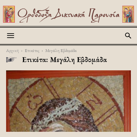
Askitikon
Αρχική
Ετικέτες
Μεγάλη Εβδομάδα
Ετικέτα: Μεγάλη Εβδομάδα