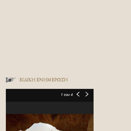
ΕΙΔΙΚΉ ΕΝΗΜΈΡΩΣΗ
1
του 4