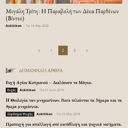
Μεγάλη Τρίτη : Η Παραβολή των Δέκα Παρθένων
(Βίντεο)
Askitikon
-
Τρ 14-Απρ-2020
1
2
3
ΔΗΜΟΦΙΛΗ ΑΡΘΡΑ
Ευχή Αγίου Κυπριανού – Διαλύουσα τα Μάγια.
Askitikon
-
Πα 01-Ιούλ-2016
Ευχές
H Θεολογία των μνημοσύνων. Γιατι τελούνται τα 3ήμερα και τα
9μερα μνημόσυνα.
Askitikon
-
Πα 25-Μάι-2018
Ωφέλημα Ψυχής
Προσευχή για απαλλαγή από κατάθλιψη και ψυχικά νοσήματα.