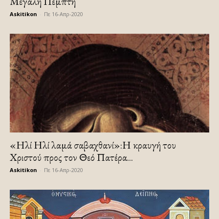
Μεγάλη Πέμπτη
Askitikon
-
Πε 16-Απρ-2020
«Ηλί Ηλί λαμά σαβαχθανί»:Η κραυγή του
Χριστού προς τον Θεό Πατέρα...
Askitikon
-
Πε 16-Απρ-2020