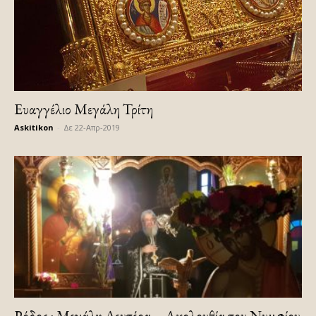
Ευαγγέλιο Μεγάλη Τρίτη
Askitikon
-
Δε 22-Απρ-2019
Ρόδος : Μεγάλη Δευτέρα – Ακολουθία του Νυμφίου