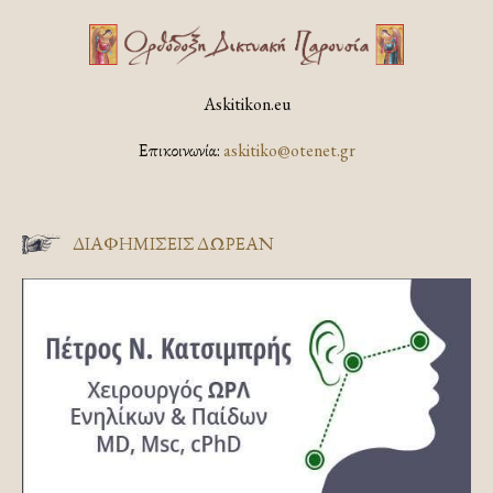
Askitikon.eu
Επικοινωνία:
askitiko@otenet.gr
ΔΙΑΦΗΜΊΣΕΙΣ ΔΩΡΕΆΝ