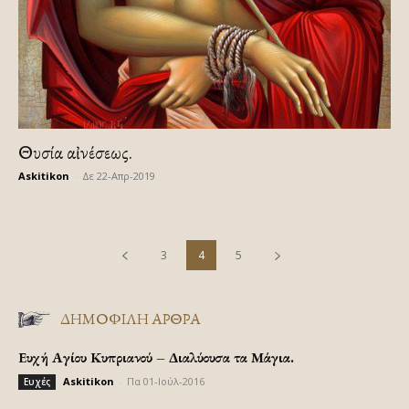
Θυσία αἰνέσεως.
Askitikon
-
Δε 22-Απρ-2019
3
4
5
ΔΗΜΟΦΙΛΗ ΑΡΘΡΑ
Ευχή Αγίου Κυπριανού – Διαλύουσα τα Μάγια.
Askitikon
-
Πα 01-Ιούλ-2016
Ευχές