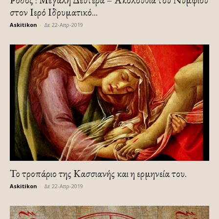
στον Ιερό Ιδρυματικό...
Askitikon
-
Δε 22-Απρ-2019
Το τροπάριο της Κασσιανής και η ερμηνεία του.
Askitikon
-
Δε 22-Απρ-2019