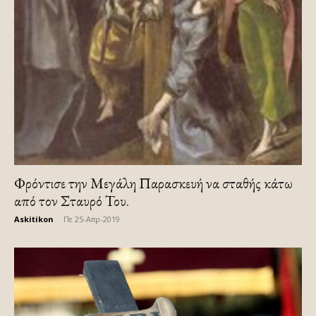
Φρόντισε την Μεγάλη Παρασκευή να σταθής κάτω
από τον Σταυρό Του.
Askitikon
-
Πε 25-Απρ-2019