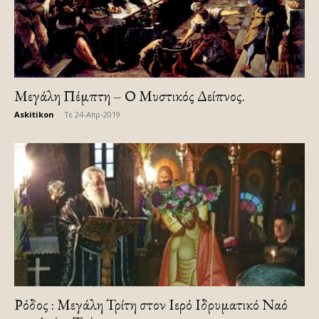
Μεγάλη Πέμπτη – Ο Μυστικός Δείπνος.
Askitikon
-
Τε 24-Απρ-2019
Ρόδος : Μεγάλη Τρίτη στον Ιερό Ιδρυματικό Ναό