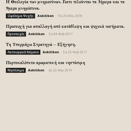
H Θεολογία των μνημοσύνων. Γιατι τελούνται τα 3ήμερα και τα
9μερα μνημόσυνα.
Askitikon
-
Πα 25-Μάι-2018
Ωφέλημα Ψυχής
Προσευχή για απαλλαγή από κατάθλιψη και ψυχικά νοσήματα.
Askitikon
-
Σα 04-Φεβ-2017
Προσευχές
Τη Υπερμάχω Στρατηγώ – Εξήγηση.
Askitikon
-
Σα 25-Φεβ-2017
Λειτουργικά Κείμενα
Πορτοκαλόπιτα αρωματική και νηστίσιμη
Askitikon
-
Δε 22-Απρ-2019
Νηστίσιμα