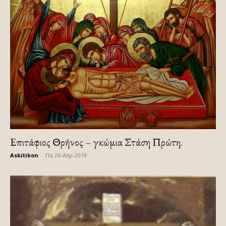
Επιτάφιος Θρῆνος – Ἐγκώμια Στάση Πρώτη.
Askitikon
-
Πα 26-Απρ-2019