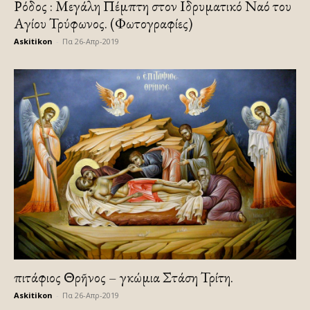
Ρόδος : Μεγάλη Πέμπτη στον Ιδρυματικό Ναό του
Αγίου Τρύφωνος. (Φωτογραφίες)
Askitikon
-
Πα 26-Απρ-2019
Ἐπιτάφιος Θρῆνος – Ἐγκώμια Στάση Τρίτη.
Askitikon
-
Πα 26-Απρ-2019