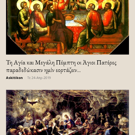
Τη Αγία και Μεγάλη Πέμπτη oι Άγιοι Πατέρες
παραδεδώκασιν ημίν εορτάζειν...
Askitikon
-
Τε 24-Απρ-2019