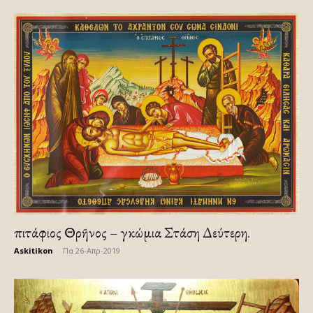
Ἐπιτάφιος Θρῆνος – Ἐγκώμια Στάση Δεύτερη.
Askitikon
-
Πα 26-Απρ-2019