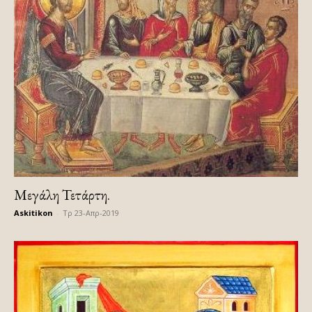
Μεγάλη Τετάρτη.
Askitikon
-
Τρ 23-Απρ-2019