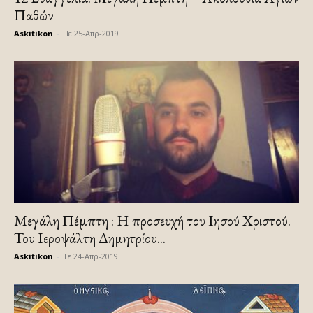
Παθών
Askitikon
-
Πε 25-Απρ-2019
Μεγάλη Πέμπτη : Η προσευχή του Ιησού Χριστού.
Του Ιεροψάλτη Δημητρίου...
Askitikon
-
Τε 24-Απρ-2019