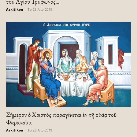
του Αγίου Τρύφωνος...
Askitikon
-
Τρ 23-Απρ-2019
Σήμερον ὁ Χριστός παραγίνεται ἐν τῇ οἰκίᾳ τοῦ
Φαρισαίου.
Askitikon
-
Τρ 23-Απρ-2019