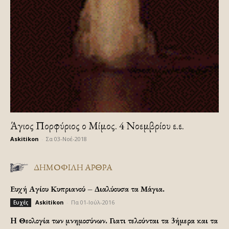
Άγιος Πορφύριος ο Μίμος. 4 Νοεμβρίου ε.ε.
Askitikon
-
Σα 03-Νοέ-2018
ΔΗΜΟΦΙΛΗ ΑΡΘΡΑ
Ευχή Αγίου Κυπριανού – Διαλύουσα τα Μάγια.
Askitikon
-
Πα 01-Ιούλ-2016
Ευχές
H Θεολογία των μνημοσύνων. Γιατι τελούνται τα 3ήμερα και τα