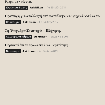
9μερα μνημόσυνα.
Askitikon
-
Πα 25-Μάι-2018
Ωφέλημα Ψυχής
Προσευχή για απαλλαγή από κατάθλιψη και ψυχικά νοσήματα.
Askitikon
-
Σα 04-Φεβ-2017
Προσευχές
Τη Υπερμάχω Στρατηγώ – Εξήγηση.
Askitikon
-
Σα 25-Φεβ-2017
Λειτουργικά Κείμενα
Πορτοκαλόπιτα αρωματική και νηστίσιμη
Askitikon
-
Δε 22-Απρ-2019
Νηστίσιμα