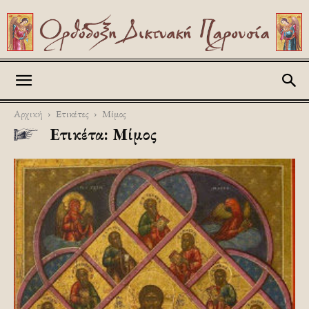
Askitikon
Αρχική
Ετικέτες
Μίμος
Ετικέτα: Μίμος