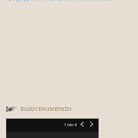
ΕΙΔΙΚΉ ΕΝΗΜΈΡΩΣΗ
1
του 4