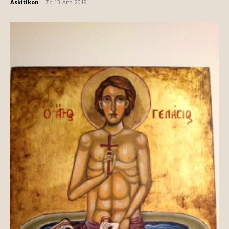
Askitikon
-
Σα 13-Απρ-2019