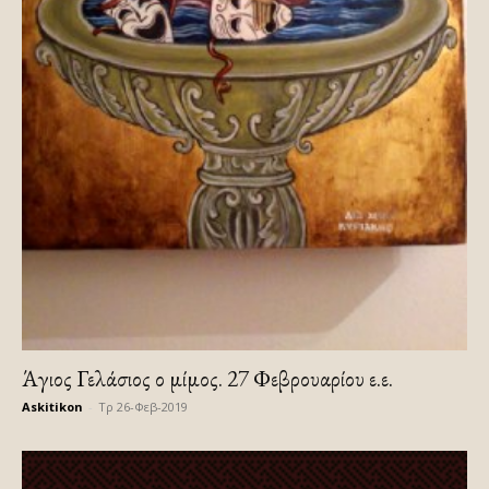
Άγιος Γελάσιος ο μίμος. 27 Φεβρουαρίου ε.ε.
Askitikon
-
Τρ 26-Φεβ-2019