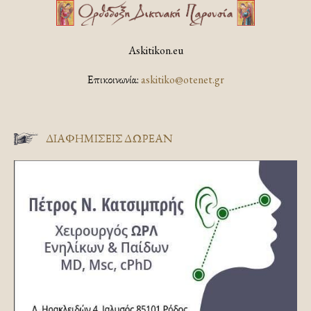
Askitikon.eu
Επικοινωνία:
askitiko@otenet.gr
ΔΙΑΦΗΜΊΣΕΙΣ ΔΩΡΕΆΝ