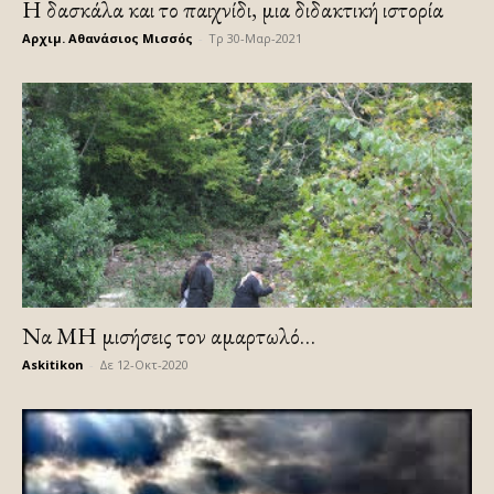
Η δασκάλα και το παιχνίδι, μια διδακτική ιστορία
Αρχιμ. Αθανάσιος Μισσός
-
Τρ 30-Μαρ-2021
Να ΜΗ μισήσεις τον αμαρτωλό…
Askitikon
-
Δε 12-Οκτ-2020