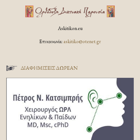
Askitikon.eu
Επικοινωνία:
askitiko@otenet.gr
ΔΙΑΦΗΜΊΣΕΙΣ ΔΩΡΕΆΝ