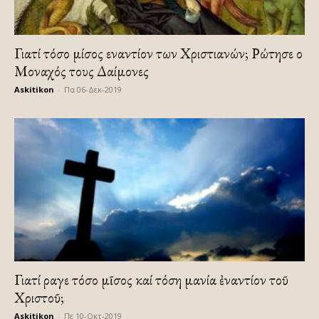
Γιατί τόσο μίσος εναντίον των Χριστιανών; Ρώτησε ο
Μοναχός τους Δαίμονες
Askitikon
-
Πα 06-Δεκ-2019
Γιατί ἄραγε τόσο μῖσος καί τόση μανία ἐναντίον τοῦ
Χριστοῦ;
Askitikon
-
Πε 10-Οκτ-2019