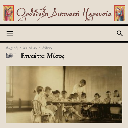
Askitikon
Αρχική
Ετικέτες
Μίσος
Ετικέτα: Μίσος