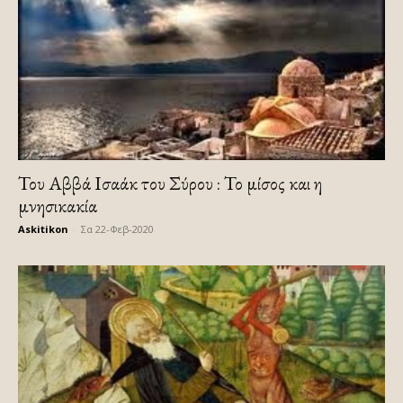
Του Αββά Ισαάκ του Σύρου : Το μίσος και η
μνησικακία
Askitikon
-
Σα 22-Φεβ-2020