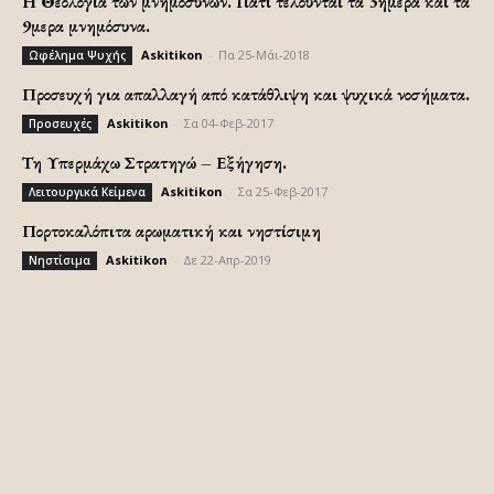
H Θεολογία των μνημοσύνων. Γιατι τελούνται τα 3ήμερα και τα
9μερα μνημόσυνα.
Askitikon
-
Πα 25-Μάι-2018
Ωφέλημα Ψυχής
Προσευχή για απαλλαγή από κατάθλιψη και ψυχικά νοσήματα.
Askitikon
-
Σα 04-Φεβ-2017
Προσευχές
Τη Υπερμάχω Στρατηγώ – Εξήγηση.
Askitikon
-
Σα 25-Φεβ-2017
Λειτουργικά Κείμενα
Πορτοκαλόπιτα αρωματική και νηστίσιμη
Askitikon
-
Δε 22-Απρ-2019
Νηστίσιμα