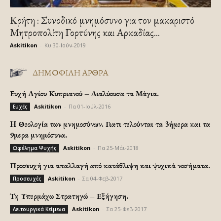
Κρήτη : Συνοδικό μνημόσυνο για τον μακαριστό
Μητροπολίτη Γορτύνης και Αρκαδίας...
Askitikon
-
Κυ 30-Ιούν-2019
ΔΗΜΟΦΙΛΗ ΑΡΘΡΑ
Ευχή Αγίου Κυπριανού – Διαλύουσα τα Μάγια.
Askitikon
-
Πα 01-Ιούλ-2016
Ευχές
H Θεολογία των μνημοσύνων. Γιατι τελούνται τα 3ήμερα και τα
9μερα μνημόσυνα.
Askitikon
-
Πα 25-Μάι-2018
Ωφέλημα Ψυχής
Προσευχή για απαλλαγή από κατάθλιψη και ψυχικά νοσήματα.
Askitikon
-
Σα 04-Φεβ-2017
Προσευχές
Τη Υπερμάχω Στρατηγώ – Εξήγηση.
Askitikon
-
Σα 25-Φεβ-2017
Λειτουργικά Κείμενα