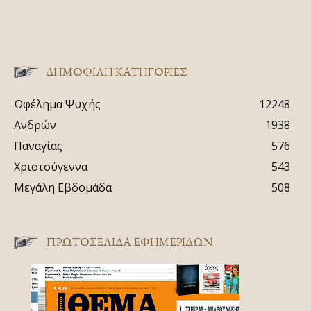
ΔΗΜΟΦΙΛΗ ΚΑΤΗΓΟΡΙΕΣ
Ωφέλημα Ψυχής
12248
Ανδρών
1938
Παναγίας
576
Χριστούγεννα
543
Μεγάλη Εβδομάδα
508
ΠΡΩΤΟΣΈΛΙΔΑ ΕΦΗΜΕΡΊΔΩΝ