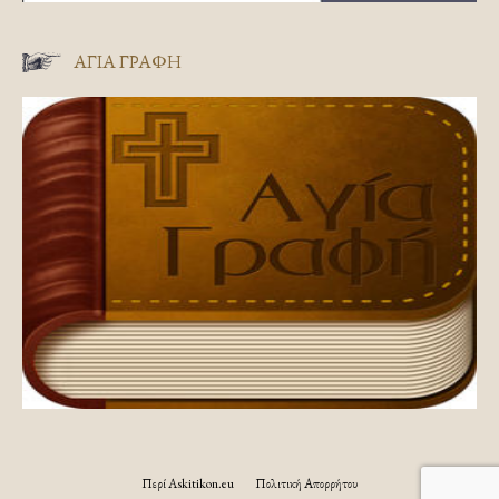
ΑΓΊΑ ΓΡΑΦΉ
Περί Askitikon.eu
Πολιτική Απορρήτου