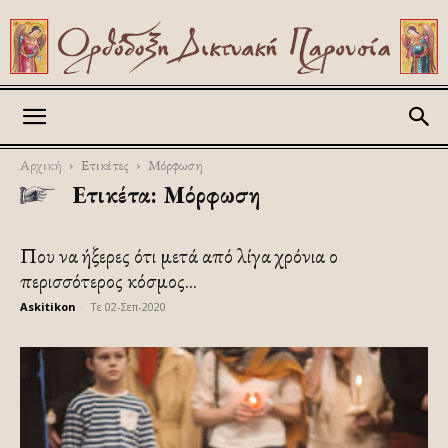
Askitikon
Αρχική
Ετικέτες
Μόρφωση
Ετικέτα: Μόρφωση
Που να ήξερες ότι μετά από λίγα χρόνια ο
περισσότερος κόσμος...
Askitikon
-
Τε 02-Σεπ-2020