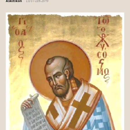
Askitikon
-
Σα 07-Σεπ-2019