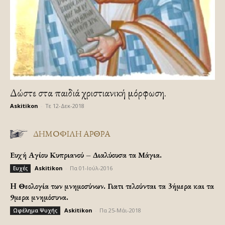
Δώστε στα παιδιά χριστιανική μόρφωση.
Askitikon
-
Τε 12-Δεκ-2018
ΔΗΜΟΦΙΛΗ ΑΡΘΡΑ
Ευχή Αγίου Κυπριανού – Διαλύουσα τα Μάγια.
Askitikon
-
Πα 01-Ιούλ-2016
Ευχές
H Θεολογία των μνημοσύνων. Γιατι τελούνται τα 3ήμερα και τα
9μερα μνημόσυνα.
Askitikon
-
Πα 25-Μάι-2018
Ωφέλημα Ψυχής