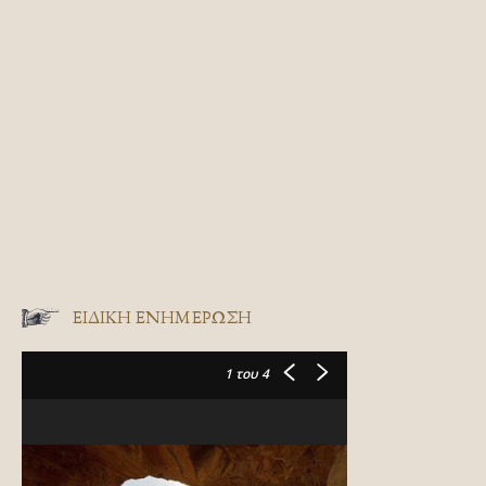
ΕΙΔΙΚΉ ΕΝΗΜΈΡΩΣΗ
1
του 4