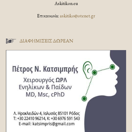
Askitikon.eu
Επικοινωνία:
askitiko@otenet.gr
ΔΙΑΦΗΜΊΣΕΙΣ ΔΩΡΕΆΝ