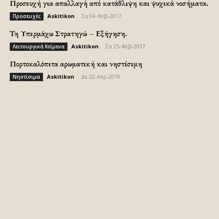
Προσευχή για απαλλαγή από κατάθλιψη και ψυχικά νοσήματα.
Askitikon
-
Σα 04-Φεβ-2017
Προσευχές
Τη Υπερμάχω Στρατηγώ – Εξήγηση.
Askitikon
-
Σα 25-Φεβ-2017
Λειτουργικά Κείμενα
Πορτοκαλόπιτα αρωματική και νηστίσιμη
Askitikon
-
Δε 22-Απρ-2019
Νηστίσιμα