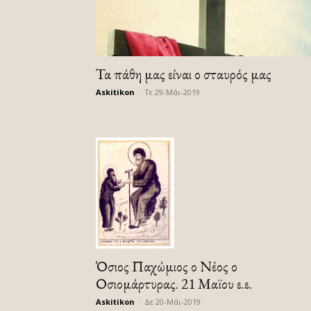
Τα πάθη μας είναι ο σταυρός μας
Askitikon
-
Τε 29-Μάι-2019
Όσιος Παχώμιος ο Νέος ο
Οσιομάρτυρας. 21 Μαϊου ε.ε.
Askitikon
-
Δε 20-Μάι-2019