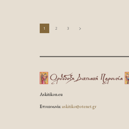
1
2
3
Askitikon.eu
Επικοινωνία:
askitiko@otenet.gr