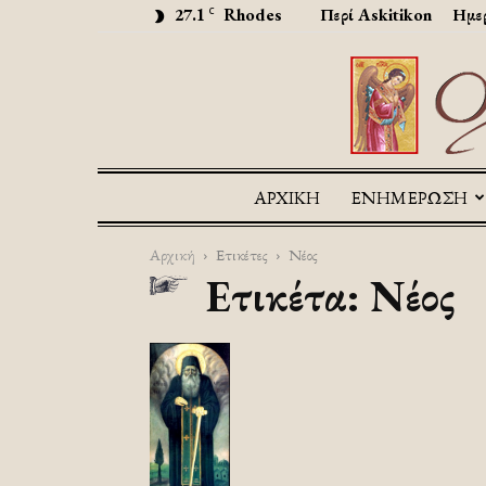
27.1
Rhodes
Περί Askitikon
Ημερ
C
ΑΡΧΙΚΉ
ΕΝΗΜΕΡΩΣΗ
Αρχική
Ετικέτες
Νέος
Ετικέτα: Νέος