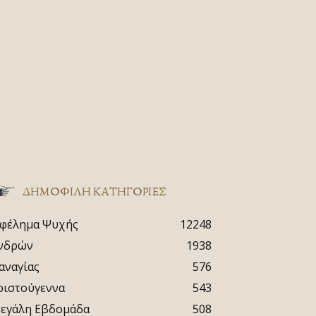
ΔΗΜΟΦΙΛΗ ΚΑΤΗΓΟΡΙΕΣ
φέλημα Ψυχής
12248
νδρών
1938
αναγίας
576
ριστούγεννα
543
εγάλη Εβδομάδα
508