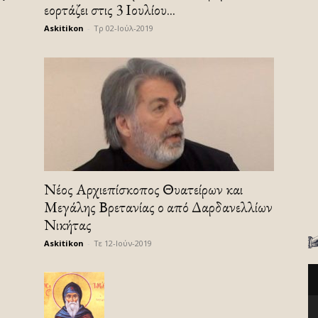
εορτάζει στις 3 Ιουλίου...
Askitikon
-
Τρ 02-Ιούλ-2019
Νέος Αρχιεπίσκοπος Θυατείρων και
Μεγάλης Βρετανίας ο από Δαρδανελλίων
Νικήτας
Askitikon
-
Τε 12-Ιούν-2019