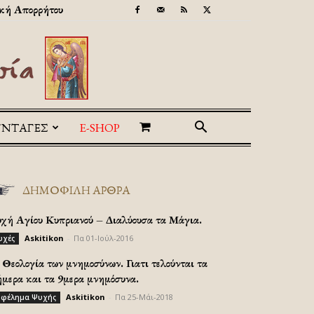
κή Απορρήτου
ΥΝΤΑΓΕΣ
E-SHOP
ΔΗΜΟΦΙΛΗ ΑΡΘΡΑ
υχή Αγίου Κυπριανού – Διαλύουσα τα Μάγια.
Askitikon
-
Πα 01-Ιούλ-2016
υχές
Θεολογία των μνημοσύνων. Γιατι τελούνται τα
ήμερα και τα 9μερα μνημόσυνα.
Askitikon
-
Πα 25-Μάι-2018
φέλημα Ψυχής