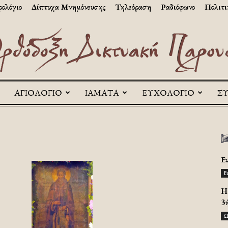
ολόγιο
Δίπτυχα Μνημόνευσης
Τηλεόραση
Ραδιόφωνο
Πολιτι
ΑΓΙΟΛΟΓΙΟ
ΙΑΜΑΤΑ
ΕΥΧΟΛΟΓΙΟ
Σ
Askitikon
Ε
Ε
H 
3
Ω