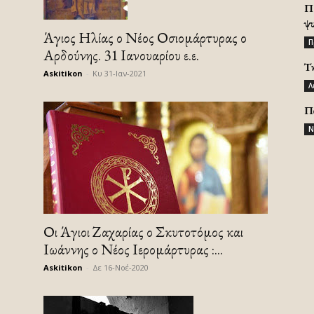
Π
ψ
Άγιος Ηλίας ο Νέος Οσιομάρτυρας ο
Π
Αρδούνης. 31 Ιανουαρίου ε.ε.
Τ
Askitikon
-
Κυ 31-Ιαν-2021
Λ
Π
Ν
Οι Άγιοι Ζαχαρίας ο Σκυτοτόμος και
Ιωάννης ο Νέος Ιερομάρτυρας :...
Askitikon
-
Δε 16-Νοέ-2020