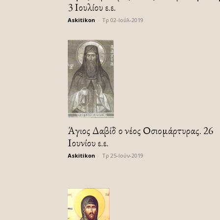
3 Ιουλίου ε.ε.
Askitikon
-
Τρ 02-Ιούλ-2019
Άγιος Δαβίδ ο νέος Οσιομάρτυρας. 26
Ιουνίου ε.ε.
Askitikon
-
Τρ 25-Ιούν-2019