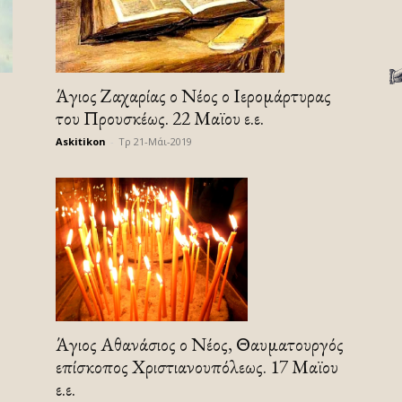
Άγιος Ζαχαρίας ο Νέος ο Ιερομάρτυρας
του Προυσκέως. 22 Μαϊου ε.ε.
Askitikon
-
Τρ 21-Μάι-2019
Άγιος Αθανάσιος ο Νέος, Θαυματουργός
επίσκοπος Χριστιανουπόλεως. 17 Μαϊου
ε.ε.