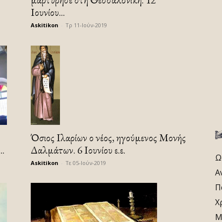
Ιουνίου...
Askitikon
-
Τρ 11-Ιούν-2019
Όσιος Ιλαρίων ο νέος, ηγούμενος Μονής
..
Δαλμάτων. 6 Ιουνίου ε.ε.
Ω
Askitikon
-
Τε 05-Ιούν-2019
Α
Π
Χ
Μ