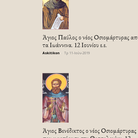
Άγιος Παύλος ο νέος Οσιομάρτυρας απ
τα Ιωάννινα. 12 Ιουνίου ε.ε.
Askitikon
-
Τρ 11-Ιούν-2019
Άγιος Βενέδικτος ο νέος Οσιομάρτυρας