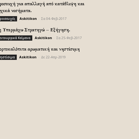
ροσευχή για απαλλαγή από κατάθλιψη και
υχικά νοσήματα.
Askitikon
-
Σα 04-Φεβ-2017
ροσευχές
η Υπερμάχω Στρατηγώ – Εξήγηση.
Askitikon
-
Σα 25-Φεβ-2017
ειτουργικά Κείμενα
ορτοκαλόπιτα αρωματική και νηστίσιμη
Askitikon
-
Δε 22-Απρ-2019
ηστίσιμα