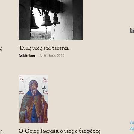
ς
Ένας νέος ερωτεύεται​..
Askitikon
-
Δε 01-Ιούν-2020
Δ
Α
Ο Όσιος Ιωακείμ ο νέος ο θεοφόρος
ς.