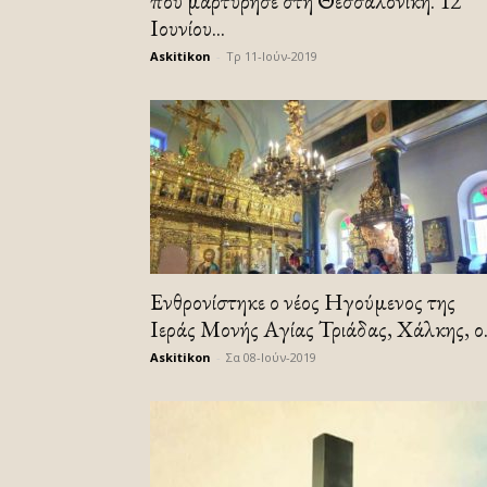
που μαρτύρησε στη Θεσσαλονίκη. 12
Ιουνίου...
Askitikon
-
Τρ 11-Ιούν-2019
Ενθρονίστηκε ο νέος Ηγούμενος της
Ιεράς Μονής Αγίας Τριάδας, Χάλκης, ο.
Askitikon
-
Σα 08-Ιούν-2019