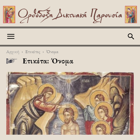
Askitikon
Αρχική
Ετικέτες
Όνομα
Ετικέτα: Όνομα