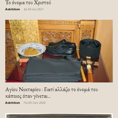
Το όνομα του Χριστού
Askitikon
-
Δε 04-Ιαν-2021
Αγίου Νεκταρίου : Γιατί αλλάζει το όνομά του
κάποιος όταν γίνεται...
Askitikon
-
Πα 09-Οκτ-2020