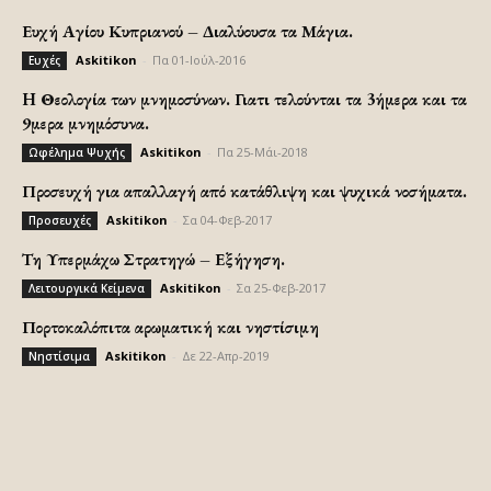
Ευχή Αγίου Κυπριανού – Διαλύουσα τα Μάγια.
Askitikon
-
Πα 01-Ιούλ-2016
Ευχές
H Θεολογία των μνημοσύνων. Γιατι τελούνται τα 3ήμερα και τα
9μερα μνημόσυνα.
Askitikon
-
Πα 25-Μάι-2018
Ωφέλημα Ψυχής
Προσευχή για απαλλαγή από κατάθλιψη και ψυχικά νοσήματα.
Askitikon
-
Σα 04-Φεβ-2017
Προσευχές
Τη Υπερμάχω Στρατηγώ – Εξήγηση.
Askitikon
-
Σα 25-Φεβ-2017
Λειτουργικά Κείμενα
Πορτοκαλόπιτα αρωματική και νηστίσιμη
Askitikon
-
Δε 22-Απρ-2019
Νηστίσιμα