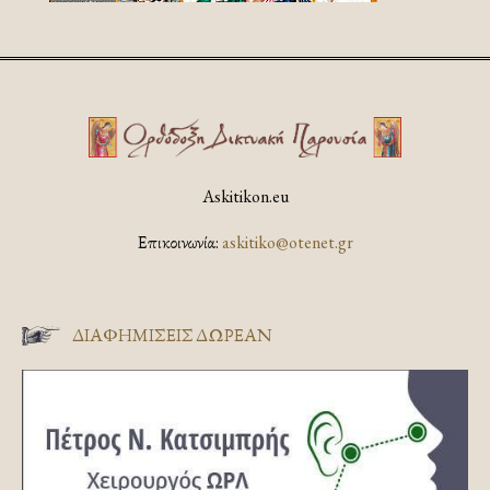
Askitikon.eu
Επικοινωνία:
askitiko@otenet.gr
ΔΙΑΦΗΜΊΣΕΙΣ ΔΩΡΕΆΝ