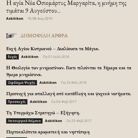
Η αγία Νέα Οσιομάρτυς Μαργαρίτα, η μνήμη της
τιμάται 9 Αυγούστου...
Askitikon
-
Πε 08-Αυγ-2019
ΔΗΜΟΦΙΛΗ ΑΡΘΡΑ
Ευχή Αγίου Κυπριανού – Διαλύουσα τα Μάγια.
Askitikon
-
Πα 01-Ιούλ-2016
Ευχές
H Θεολογία των μνημοσύνων. Γιατι τελούνται τα 3ήμερα και τα
9μερα μνημόσυνα.
Askitikon
-
Πα 25-Μάι-2018
Ωφέλημα Ψυχής
Προσευχή για απαλλαγή από κατάθλιψη και ψυχικά νοσήματα.
Askitikon
-
Σα 04-Φεβ-2017
Προσευχές
Τη Υπερμάχω Στρατηγώ – Εξήγηση.
Askitikon
-
Σα 25-Φεβ-2017
Λειτουργικά Κείμενα
Πορτοκαλόπιτα αρωματική και νηστίσιμη