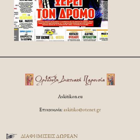
Askitikon.eu
Επικοινωνία:
askitiko@otenet.gr
ΔΙΑΦΗΜΊΣΕΙΣ ΔΩΡΕΆΝ