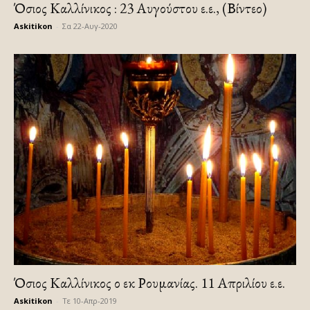
Όσιος Καλλίνικος : 23 Αυγούστου ε.ε., (Βίντεο)
Askitikon
-
Σα 22-Αυγ-2020
Όσιος Καλλίνικος ο εκ Ρουμανίας. 11 Απριλίου ε.ε.
Askitikon
-
Τε 10-Απρ-2019