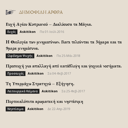
ΔΗΜΟΦΙΛΗ ΑΡΘΡΑ
Ευχή Αγίου Κυπριανού – Διαλύουσα τα Μάγια.
Askitikon
-
Πα 01-Ιούλ-2016
Ευχές
H Θεολογία των μνημοσύνων. Γιατι τελούνται τα 3ήμερα και τα
9μερα μνημόσυνα.
Askitikon
-
Πα 25-Μάι-2018
Ωφέλημα Ψυχής
Προσευχή για απαλλαγή από κατάθλιψη και ψυχικά νοσήματα.
Askitikon
-
Σα 04-Φεβ-2017
Προσευχές
Τη Υπερμάχω Στρατηγώ – Εξήγηση.
Askitikon
-
Σα 25-Φεβ-2017
Λειτουργικά Κείμενα
Πορτοκαλόπιτα αρωματική και νηστίσιμη
Askitikon
-
Δε 22-Απρ-2019
Νηστίσιμα