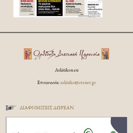
Askitikon.eu
Επικοινωνία:
askitiko@otenet.gr
ΔΙΑΦΗΜΊΣΕΙΣ ΔΩΡΕΆΝ