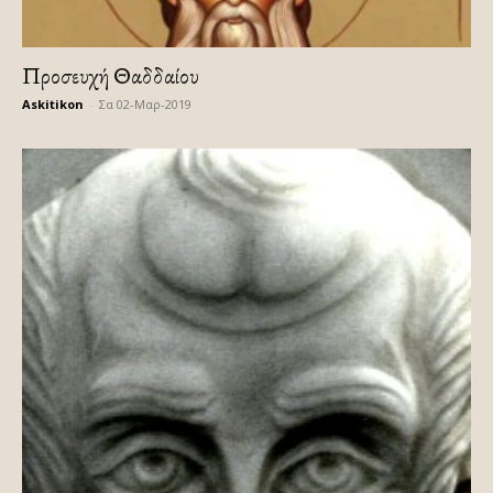
Προσευχή Θαδδαίου
Askitikon
-
Σα 02-Μαρ-2019