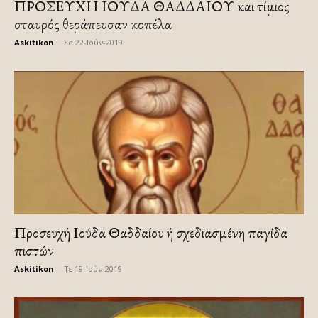
ΠΡΟΣΕΥΧΗ ΙΟΥΔΑ ΘΑΔΔΑΙΟΥ και τίμιος
σταυρός θεράπευσαν κοπέλα
Askitikon
-
Σα 22-Ιούν-2019
Προσευχή Ιούδα Θαδδαίου ή σχεδιασμένη παγίδα
πιστών
Askitikon
-
Τε 19-Ιούν-2019