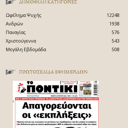
ΔΗΜΟΦΙΛΗ ΚΑΤΗΓΟΡΙΕΣ
Ωφέλημα Ψυχής
12248
Ανδρών
1938
Παναγίας
576
Χριστούγεννα
543
Μεγάλη Εβδομάδα
508
ΠΡΩΤΟΣΈΛΙΔΑ ΕΦΗΜΕΡΊΔΩΝ