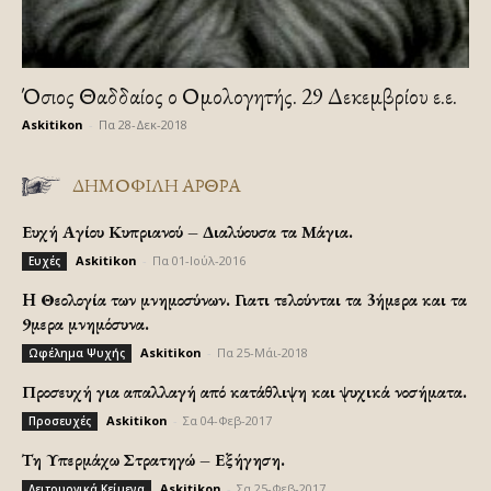
Όσιος Θαδδαίος ο Ομολογητής. 29 Δεκεμβρίου ε.ε.
Askitikon
-
Πα 28-Δεκ-2018
ΔΗΜΟΦΙΛΗ ΑΡΘΡΑ
Ευχή Αγίου Κυπριανού – Διαλύουσα τα Μάγια.
Askitikon
-
Πα 01-Ιούλ-2016
Ευχές
H Θεολογία των μνημοσύνων. Γιατι τελούνται τα 3ήμερα και τα
9μερα μνημόσυνα.
Askitikon
-
Πα 25-Μάι-2018
Ωφέλημα Ψυχής
Προσευχή για απαλλαγή από κατάθλιψη και ψυχικά νοσήματα.
Askitikon
-
Σα 04-Φεβ-2017
Προσευχές
Τη Υπερμάχω Στρατηγώ – Εξήγηση.
Askitikon
-
Σα 25-Φεβ-2017
Λειτουργικά Κείμενα