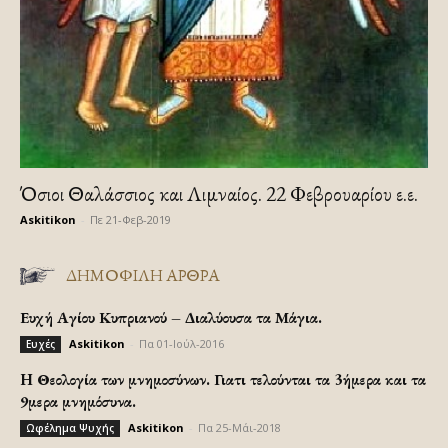
Όσιοι Θαλάσσιος και Λιμναίος. 22 Φεβρουαρίου ε.ε.
Askitikon
-
Πε 21-Φεβ-2019
ΔΗΜΟΦΙΛΗ ΑΡΘΡΑ
Ευχή Αγίου Κυπριανού – Διαλύουσα τα Μάγια.
Askitikon
-
Πα 01-Ιούλ-2016
Ευχές
H Θεολογία των μνημοσύνων. Γιατι τελούνται τα 3ήμερα και τα
9μερα μνημόσυνα.
Askitikon
-
Πα 25-Μάι-2018
Ωφέλημα Ψυχής