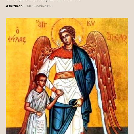
Askitikon
-
Κυ 19-Μάι-2019