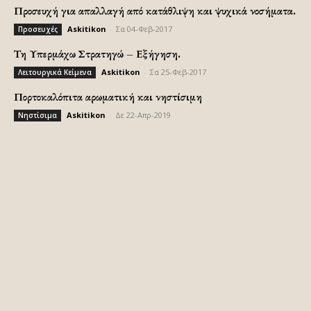
Προσευχή για απαλλαγή από κατάθλιψη και ψυχικά νοσήματα.
Askitikon
-
Σα 04-Φεβ-2017
Προσευχές
Τη Υπερμάχω Στρατηγώ – Εξήγηση.
Askitikon
-
Σα 25-Φεβ-2017
Λειτουργικά Κείμενα
Πορτοκαλόπιτα αρωματική και νηστίσιμη
Askitikon
-
Δε 22-Απρ-2019
Νηστίσιμα