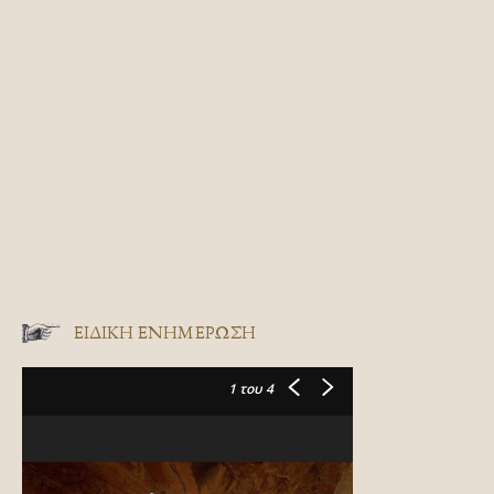
ΕΙΔΙΚΉ ΕΝΗΜΈΡΩΣΗ
1
του 4