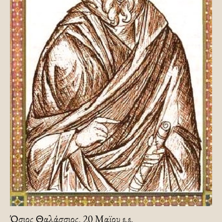
Όσιος Θαλάσσιος. 20 Μαϊου ε.ε.