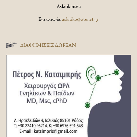
Askitikon.eu
Επικοινωνία:
askitiko@otenet.gr
ΔΙΑΦΗΜΊΣΕΙΣ ΔΩΡΕΆΝ