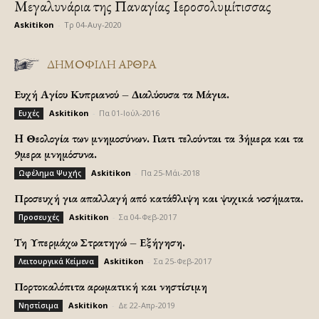
Μεγαλυνάρια της Παναγίας Ιεροσολυμίτισσας
Askitikon
-
Τρ 04-Αυγ-2020
ΔΗΜΟΦΙΛΗ ΑΡΘΡΑ
Ευχή Αγίου Κυπριανού – Διαλύουσα τα Μάγια.
Askitikon
-
Πα 01-Ιούλ-2016
Ευχές
H Θεολογία των μνημοσύνων. Γιατι τελούνται τα 3ήμερα και τα
9μερα μνημόσυνα.
Askitikon
-
Πα 25-Μάι-2018
Ωφέλημα Ψυχής
Προσευχή για απαλλαγή από κατάθλιψη και ψυχικά νοσήματα.
Askitikon
-
Σα 04-Φεβ-2017
Προσευχές
Τη Υπερμάχω Στρατηγώ – Εξήγηση.
Askitikon
-
Σα 25-Φεβ-2017
Λειτουργικά Κείμενα
Πορτοκαλόπιτα αρωματική και νηστίσιμη
Askitikon
-
Δε 22-Απρ-2019
Νηστίσιμα