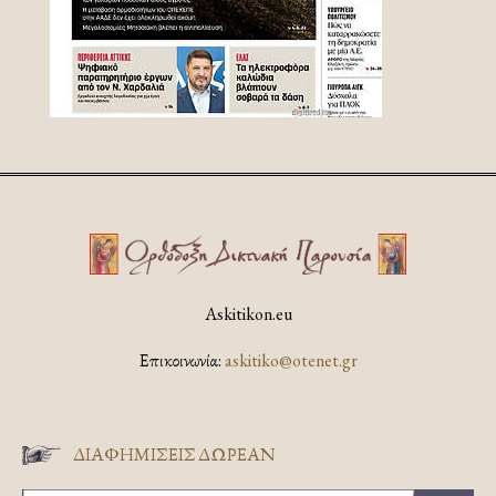
Askitikon.eu
Επικοινωνία:
askitiko@otenet.gr
ΔΙΑΦΗΜΊΣΕΙΣ ΔΩΡΕΆΝ