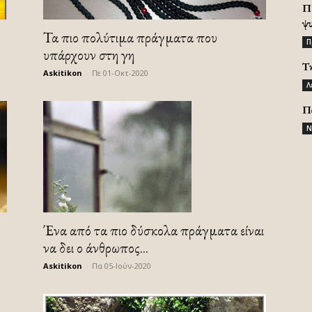
Π
ψ
Τα πιο πολύτιμα πράγματα που
Π
υπάρχουν στη γη
Τ
Askitikon
-
Πε 01-Οκτ-2020
Λ
Π
Ν
Ένα από τα πιο δύσκολα πράγματα είναι
να δει ο άνθρωπος...
Askitikon
-
Πα 05-Ιούν-2020