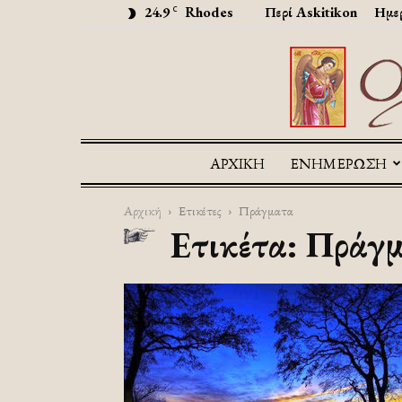
24.9
Rhodes
Περί Askitikon
Ημερ
C
ΑΡΧΙΚΉ
ΕΝΗΜΕΡΩΣΗ
Αρχική
Ετικέτες
Πράγματα
Ετικέτα: Πράγ