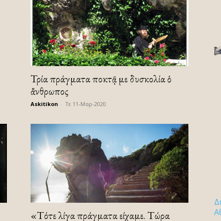
Τρία πράγματα ἀποκτᾷ με δυσκολία ὁ
ἄνθρωπος
Askitikon
-
Τε 11-Μαρ-2020
Δ
Α
«Τότε λίγα πράγματα είχαμε. Τώρα