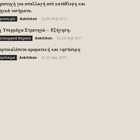
ροσευχή για απαλλαγή από κατάθλιψη και
υχικά νοσήματα.
Askitikon
-
Σα 04-Φεβ-2017
ροσευχές
η Υπερμάχω Στρατηγώ – Εξήγηση.
Askitikon
-
Σα 25-Φεβ-2017
ειτουργικά Κείμενα
ορτοκαλόπιτα αρωματική και νηστίσιμη
Askitikon
-
Δε 22-Απρ-2019
ηστίσιμα