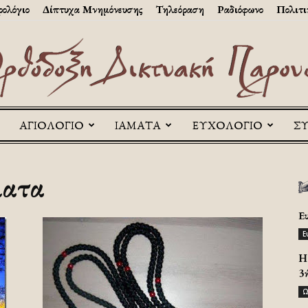
ολόγιο
Δίπτυχα Μνημόνευσης
Τηλεόραση
Ραδιόφωνο
Πολιτι
ΑΓΙΟΛΟΓΙΟ
ΙΑΜΑΤΑ
ΕΥΧΟΛΟΓΙΟ
Σ
Askitikon
ματα
Ε
Ε
H 
3
Ω