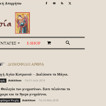
κή Απορρήτου
ΥΝΤΑΓΕΣ
E-SHOP
ΔΗΜΟΦΙΛΗ ΑΡΘΡΑ
υχή Αγίου Κυπριανού – Διαλύουσα τα Μάγια.
Askitikon
-
Πα 01-Ιούλ-2016
υχές
Θεολογία των μνημοσύνων. Γιατι τελούνται τα
ήμερα και τα 9μερα μνημόσυνα.
Askitikon
-
Πα 25-Μάι-2018
φέλημα Ψυχής