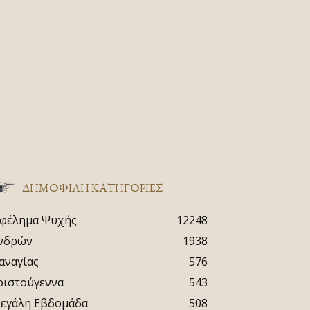
ΔΗΜΟΦΙΛΗ ΚΑΤΗΓΟΡΙΕΣ
φέλημα Ψυχής
12248
νδρών
1938
αναγίας
576
ριστούγεννα
543
εγάλη Εβδομάδα
508