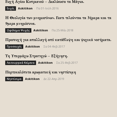
Ευχή Αγίου Κυπριανού – Διαλύουσα τα Μάγια.
Askitikon
-
Πα 01-Ιούλ-2016
Ευχές
H Θεολογία των μνημοσύνων. Γιατι τελούνται τα 3ήμερα και τα
9μερα μνημόσυνα.
Askitikon
-
Πα 25-Μάι-2018
Ωφέλημα Ψυχής
Προσευχή για απαλλαγή από κατάθλιψη και ψυχικά νοσήματα.
Askitikon
-
Σα 04-Φεβ-2017
Προσευχές
Τη Υπερμάχω Στρατηγώ – Εξήγηση.
Askitikon
-
Σα 25-Φεβ-2017
Λειτουργικά Κείμενα
Πορτοκαλόπιτα αρωματική και νηστίσιμη
Askitikon
-
Δε 22-Απρ-2019
Νηστίσιμα