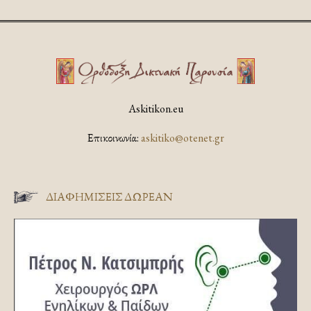
Askitikon.eu
Επικοινωνία:
askitiko@otenet.gr
ΔΙΑΦΗΜΊΣΕΙΣ ΔΩΡΕΆΝ