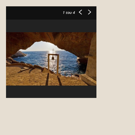
1
του 4