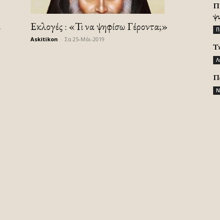
Π
ψ
ε
Εκλογές : «Τι να ψηφίσω Γέροντα;»
Π
Askitikon
-
Σα 25-Μάι-2019
Τ
Λ
Π
Ν