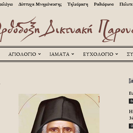
ολόγιο
Δίπτυχα Μνημόνευσης
Τηλεόραση
Ραδιόφωνο
Πολιτι
ΑΓΙΟΛΟΓΙΟ
ΙΑΜΑΤΑ
ΕΥΧΟΛΟΓΙΟ
Σ
Askitikon
ι
Ε
Ε
H 
3
Ω