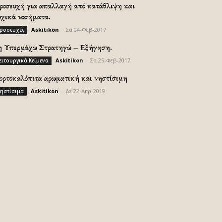
ροσευχή για απαλλαγή από κατάθλιψη και
υχικά νοσήματα.
Askitikon
-
Σα 04-Φεβ-2017
ροσευχές
η Υπερμάχω Στρατηγώ – Εξήγηση.
Askitikon
-
Σα 25-Φεβ-2017
ειτουργικά Κείμενα
ορτοκαλόπιτα αρωματική και νηστίσιμη
Askitikon
-
Δε 22-Απρ-2019
ηστίσιμα