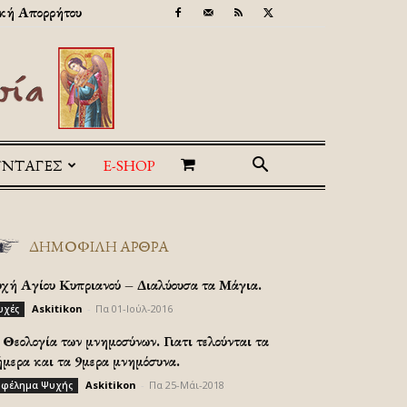
κή Απορρήτου
ΥΝΤΑΓΕΣ
E-SHOP
ΔΗΜΟΦΙΛΗ ΑΡΘΡΑ
υχή Αγίου Κυπριανού – Διαλύουσα τα Μάγια.
Askitikon
-
Πα 01-Ιούλ-2016
υχές
Θεολογία των μνημοσύνων. Γιατι τελούνται τα
ήμερα και τα 9μερα μνημόσυνα.
Askitikon
-
Πα 25-Μάι-2018
φέλημα Ψυχής