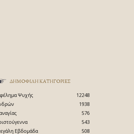
ΔΗΜΟΦΙΛΗ ΚΑΤΗΓΟΡΙΕΣ
φέλημα Ψυχής
12248
νδρών
1938
αναγίας
576
ριστούγεννα
543
εγάλη Εβδομάδα
508