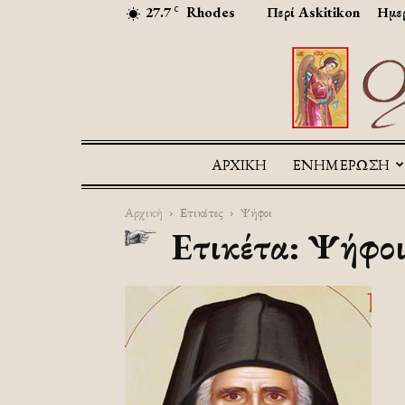
27.7
Rhodes
Περί Askitikon
Ημερ
C
ΑΡΧΙΚΉ
ΕΝΗΜΕΡΩΣΗ
Αρχική
Ετικέτες
Ψήφοι
Ετικέτα: Ψήφο