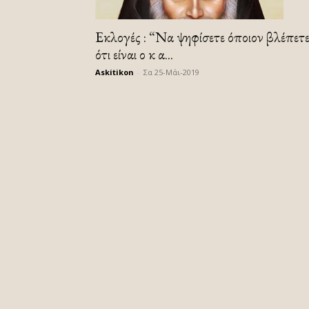
Εκλογές : “Να ψηφίσετε όποιον βλέπετ
ότι είναι ο κ α...
Askitikon
-
Σα 25-Μάι-2019