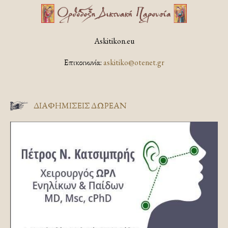
Askitikon.eu
Επικοινωνία:
askitiko@otenet.gr
ΔΙΑΦΗΜΊΣΕΙΣ ΔΩΡΕΆΝ