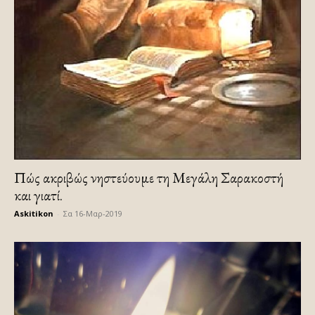
Πώς ακριβώς νηστεύουμε τη Μεγάλη Σαρακοστή
και γιατί.
Askitikon
-
Σα 16-Μαρ-2019