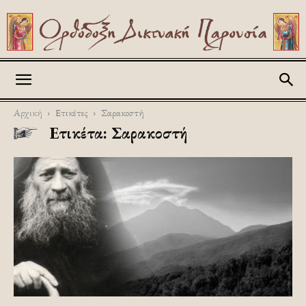
Askitikon
Αρχική
Ετικέτες
Σαρακοστή
Ετικέτα: Σαρακοστή