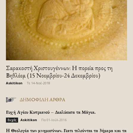
Σαρακοστή Χριστουγέννων: Η πορεία προς τη
Βηθλέεμ (15 Νοεμβρίου-24 Δεκεμβρίου)
Askitikon
-
Τε 14-Νοέ-2018
ΔΗΜΟΦΙΛΗ ΑΡΘΡΑ
Ευχή Αγίου Κυπριανού – Διαλύουσα τα Μάγια.
Askitikon
-
Πα 01-Ιούλ-2016
Ευχές
H Θεολογία των μνημοσύνων. Γιατι τελούνται τα 3ήμερα και τα