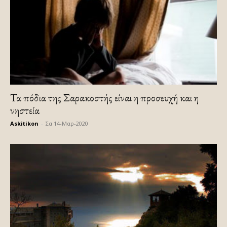
Τα πόδια της Σαρακοστής είναι η προσευχή και η
νηστεία
Askitikon
-
Σα 14-Μαρ-2020