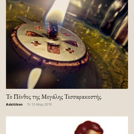
Το Πένθος της Μεγάλης Τεσσαρακοστής.
Askitikon
-
Τε 13-Μαρ-2019