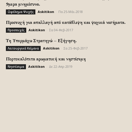
9μερα μνημόσυνα.
Askitikon
-
Πα 25-Μάι-2018
Ωφέλημα Ψυχής
Προσευχή για απαλλαγή από κατάθλιψη και ψυχικά νοσήματα.
Askitikon
-
Σα 04-Φεβ-2017
Προσευχές
Τη Υπερμάχω Στρατηγώ – Εξήγηση.
Askitikon
-
Σα 25-Φεβ-2017
Λειτουργικά Κείμενα
Πορτοκαλόπιτα αρωματική και νηστίσιμη
Askitikon
-
Δε 22-Απρ-2019
Νηστίσιμα