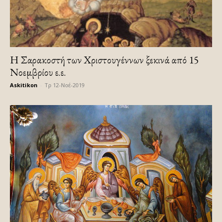
Η Σαρακοστή των Χριστουγέννων ξεκινά από 15
Νοεμβρίου ε.ε.
Askitikon
-
Τρ 12-Νοέ-2019