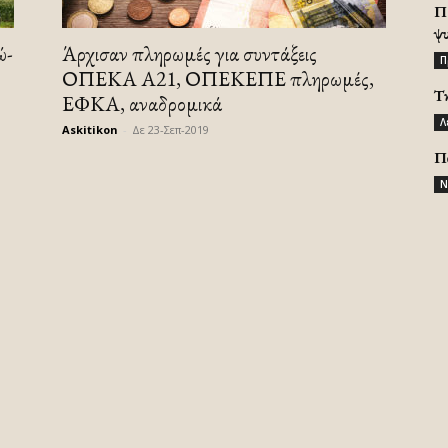
Π
ψ
ώ-
Άρχισαν πληρωμές για συντάξεις
Π
ΟΠΕΚΑ Α21, ΟΠΕΚΕΠΕ πληρωμές,
Τ
ΕΦΚΑ, αναδρομικά
Λ
Askitikon
-
Δε 23-Σεπ-2019
Π
Ν