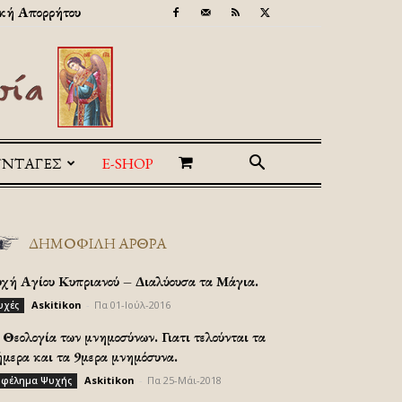
κή Απορρήτου
ΥΝΤΑΓΕΣ
E-SHOP
ΔΗΜΟΦΙΛΗ ΑΡΘΡΑ
υχή Αγίου Κυπριανού – Διαλύουσα τα Μάγια.
Askitikon
-
Πα 01-Ιούλ-2016
υχές
Θεολογία των μνημοσύνων. Γιατι τελούνται τα
ήμερα και τα 9μερα μνημόσυνα.
Askitikon
-
Πα 25-Μάι-2018
φέλημα Ψυχής