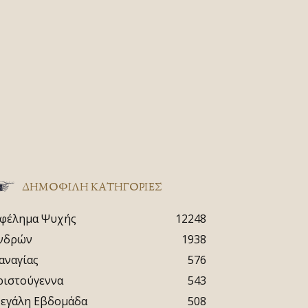
ΔΗΜΟΦΙΛΗ ΚΑΤΗΓΟΡΙΕΣ
φέλημα Ψυχής
12248
νδρών
1938
αναγίας
576
ριστούγεννα
543
εγάλη Εβδομάδα
508