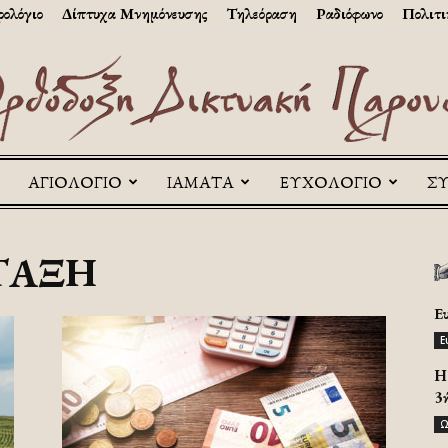
ολόγιο
Δίπτυχα Μνημόνευσης
Τηλεόραση
Ραδιόφωνο
Πολιτι
ΑΓΙΟΛΟΓΙΟ
ΙΑΜΑΤΑ
ΕΥΧΟΛΟΓΙΟ
Σ
Askitikon
ΝΤΑΞΗ
Ε
Ε
H 
3
Ω