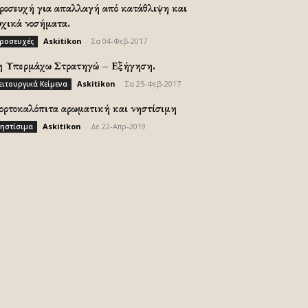
ροσευχή για απαλλαγή από κατάθλιψη και
υχικά νοσήματα.
Askitikon
-
Σα 04-Φεβ-2017
ροσευχές
η Υπερμάχω Στρατηγώ – Εξήγηση.
Askitikon
-
Σα 25-Φεβ-2017
ειτουργικά Κείμενα
ορτοκαλόπιτα αρωματική και νηστίσιμη
Askitikon
-
Δε 22-Απρ-2019
ηστίσιμα