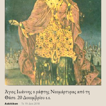
Άγιος Ιωάννης ο ράφτης Νεομάρτυρας από τη
Θάσο. 20 Δεκεμβρίου ε.ε.
Askitikon
-
Τε 19-Δεκ-2018