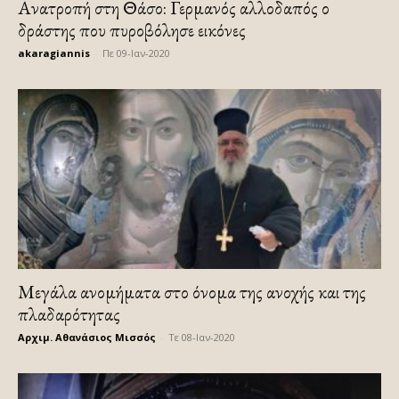
Ανατροπή στη Θάσο: Γερμανός αλλοδαπός ο
δράστης που πυροβόλησε εικόνες
akaragiannis
-
Πε 09-Ιαν-2020
Μεγάλα ανομήματα στο όνομα της ανοχής και της
πλαδαρότητας
Αρχιμ. Αθανάσιος Μισσός
-
Τε 08-Ιαν-2020