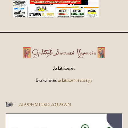
Askitikon.eu
Επικοινωνία:
askitiko@otenet.gr
ΔΙΑΦΗΜΊΣΕΙΣ ΔΩΡΕΆΝ