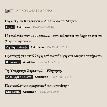
ΔΗΜΟΦΙΛΗ ΑΡΘΡΑ
Ευχή Αγίου Κυπριανού – Διαλύουσα τα Μάγια.
Askitikon
-
Πα 01-Ιούλ-2016
Ευχές
H Θεολογία των μνημοσύνων. Γιατι τελούνται τα 3ήμερα και τα
9μερα μνημόσυνα.
Askitikon
-
Πα 25-Μάι-2018
Ωφέλημα Ψυχής
Προσευχή για απαλλαγή από κατάθλιψη και ψυχικά νοσήματα.
Askitikon
-
Σα 04-Φεβ-2017
Προσευχές
Τη Υπερμάχω Στρατηγώ – Εξήγηση.
Askitikon
-
Σα 25-Φεβ-2017
Λειτουργικά Κείμενα
Πορτοκαλόπιτα αρωματική και νηστίσιμη
Askitikon
-
Δε 22-Απρ-2019
Νηστίσιμα