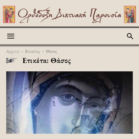
Askitikon
Αρχική
Ετικέτες
Θάσος
Ετικέτα: Θάσος