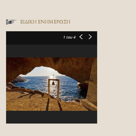
ΕΙΔΙΚΉ ΕΝΗΜΈΡΩΣΗ
1
του 4