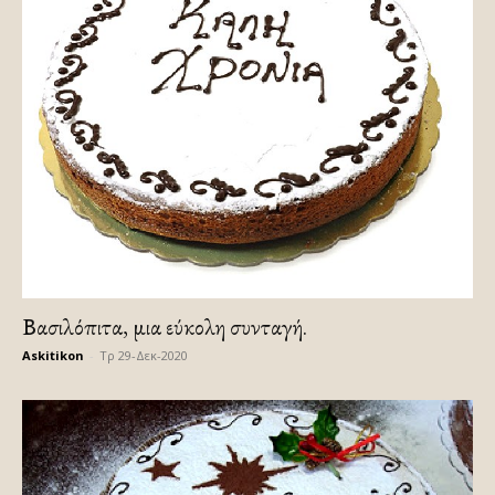
Βασιλόπιτα, μια εύκολη συνταγή.
Askitikon
-
Τρ 29-Δεκ-2020