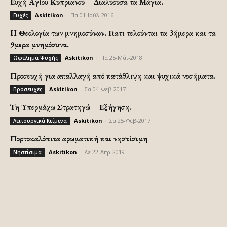
Ευχή Αγίου Κυπριανού – Διαλύουσα τα Μάγια.
Askitikon
-
Πα 01-Ιούλ-2016
Ευχές
H Θεολογία των μνημοσύνων. Γιατι τελούνται τα 3ήμερα και τα
9μερα μνημόσυνα.
Askitikon
-
Πα 25-Μάι-2018
Ωφέλημα Ψυχής
Προσευχή για απαλλαγή από κατάθλιψη και ψυχικά νοσήματα.
Askitikon
-
Σα 04-Φεβ-2017
Προσευχές
Τη Υπερμάχω Στρατηγώ – Εξήγηση.
Askitikon
-
Σα 25-Φεβ-2017
Λειτουργικά Κείμενα
Πορτοκαλόπιτα αρωματική και νηστίσιμη
Askitikon
-
Δε 22-Απρ-2019
Νηστίσιμα