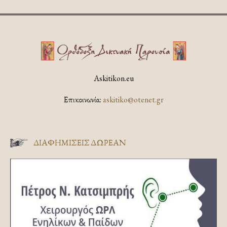
Askitikon.eu
Επικοινωνία:
askitiko@otenet.gr
ΔΙΑΦΗΜΊΣΕΙΣ ΔΩΡΕΆΝ