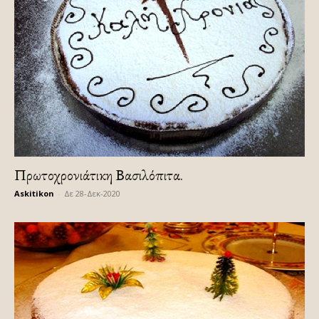
Πρωτοχρονιάτικη Βασιλόπιτα.
Askitikon
-
Δε 28-Δεκ-2020