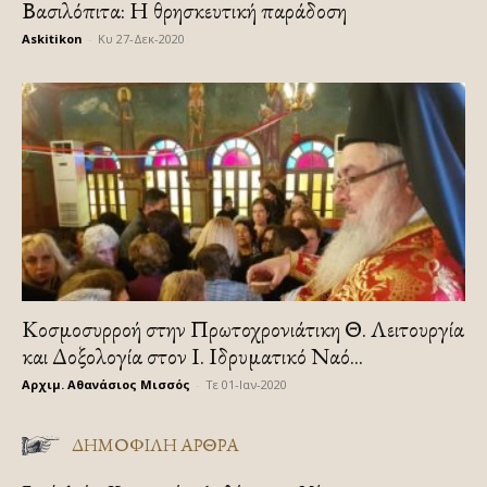
Βασιλόπιτα: Η θρησκευτική παράδοση
Askitikon
-
Κυ 27-Δεκ-2020
Κοσμοσυρροή στην Πρωτοχρονιάτικη Θ. Λειτουργία
και Δοξολογία στον Ι. Ιδρυματικό Ναό...
Αρχιμ. Αθανάσιος Μισσός
-
Τε 01-Ιαν-2020
ΔΗΜΟΦΙΛΗ ΑΡΘΡΑ