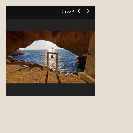
1
του 4