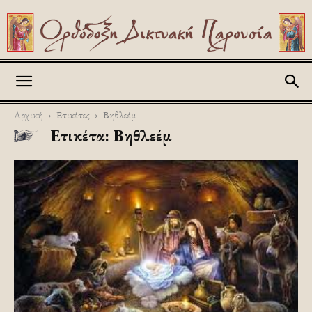
Askitikon
Αρχική
Ετικέτες
Βηθλεέμ
Ετικέτα: Βηθλεέμ