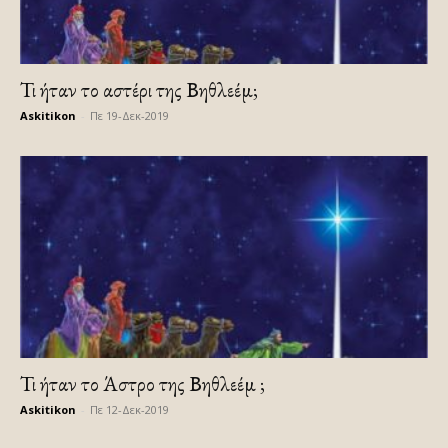
Τι ήταν το αστέρι της Βηθλεέμ;
Askitikon
-
Πε 19-Δεκ-2019
Τι ήταν το Άστρο της Βηθλεέμ ;
Askitikon
-
Πε 12-Δεκ-2019