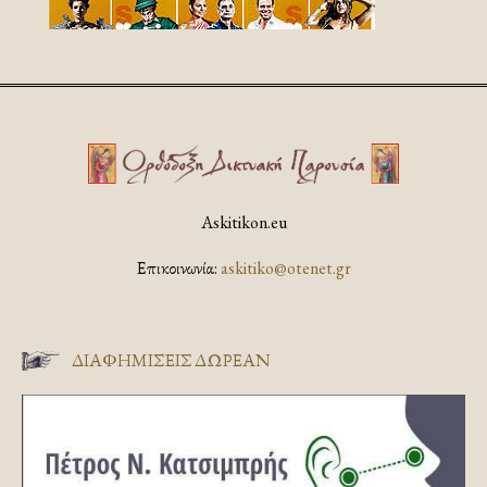
Askitikon.eu
Επικοινωνία:
askitiko@otenet.gr
ΔΙΑΦΗΜΊΣΕΙΣ ΔΩΡΕΆΝ