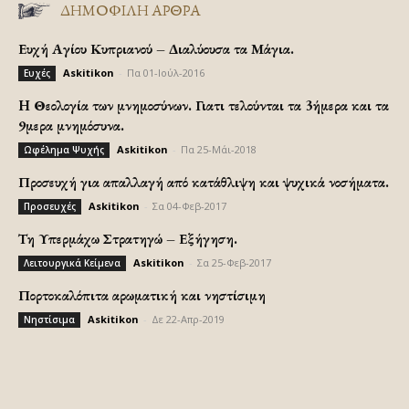
ΔΗΜΟΦΙΛΗ ΑΡΘΡΑ
Ευχή Αγίου Κυπριανού – Διαλύουσα τα Μάγια.
Askitikon
-
Πα 01-Ιούλ-2016
Ευχές
H Θεολογία των μνημοσύνων. Γιατι τελούνται τα 3ήμερα και τα
9μερα μνημόσυνα.
Askitikon
-
Πα 25-Μάι-2018
Ωφέλημα Ψυχής
Προσευχή για απαλλαγή από κατάθλιψη και ψυχικά νοσήματα.
Askitikon
-
Σα 04-Φεβ-2017
Προσευχές
Τη Υπερμάχω Στρατηγώ – Εξήγηση.
Askitikon
-
Σα 25-Φεβ-2017
Λειτουργικά Κείμενα
Πορτοκαλόπιτα αρωματική και νηστίσιμη
Askitikon
-
Δε 22-Απρ-2019
Νηστίσιμα