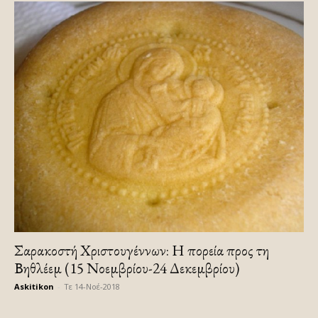
Σαρακοστή Χριστουγέννων: Η πορεία προς τη
Βηθλέεμ (15 Νοεμβρίου-24 Δεκεμβρίου)
Askitikon
-
Τε 14-Νοέ-2018