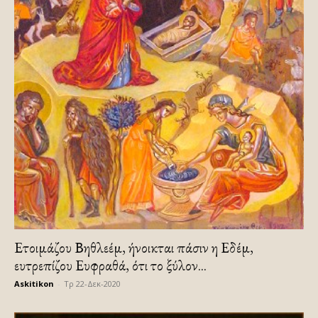
Ετοιμάζου Βηθλεέμ, ήνοικται πάσιν η Εδέμ,
ευτρεπίζου Ευφραθά, ότι το ξύλον...
Askitikon
-
Τρ 22-Δεκ-2020