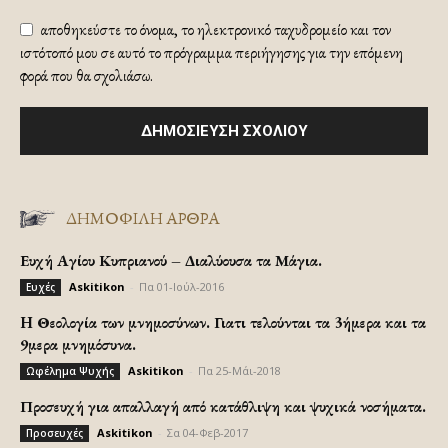
αποθηκεύστε το όνομα, το ηλεκτρονικό ταχυδρομείο και τον
ιστότοπό μου σε αυτό το πρόγραμμα περιήγησης για την επόμενη
φορά που θα σχολιάσω.
ΔΗΜΟΦΙΛΗ ΑΡΘΡΑ
Ευχή Αγίου Κυπριανού – Διαλύουσα τα Μάγια.
Askitikon
-
Πα 01-Ιούλ-2016
Ευχές
H Θεολογία των μνημοσύνων. Γιατι τελούνται τα 3ήμερα και τα
9μερα μνημόσυνα.
Askitikon
-
Πα 25-Μάι-2018
Ωφέλημα Ψυχής
Προσευχή για απαλλαγή από κατάθλιψη και ψυχικά νοσήματα.
Askitikon
-
Σα 04-Φεβ-2017
Προσευχές