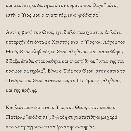
και ακούστηκε φωνή από τον ουρανό που έλεγε “ούτος
εστίν ο Υιός μου ο αγαπητός, εν ώ ηυδόκησα”.
Αυτή η φωνή του Θεού, έχει διπλό περιεχόμενο. Δηλώνει
καταρχήν ότι όντως ο Χριστός είναι ο Υιός και Λόγος του
Θεού, Θεός αληθινός εκ Θεού αληθινού, που σαρκώθηκε,
δίδαξε, έπαθε, σταυρώθηκε και αναστήθηκε, “υπέρ της του
κόσμου σωτηρίας”. Είναι ο Υιός του Θεού, στον οποίο το
Πνεύμα του Θεού αναπαύεται, το Πνεύμα της αληθείας
και της ειρήνης.
Και δεύτερον ότι είναι ο Υιός του Θεού, στον οποίο ο
Πατέρας “ευδόκησε”, δηλαδή συγκατατέθηκε με χαρά
στο να πραγματώσει το έργο της σωτηρίας.