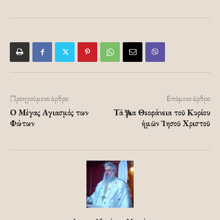
Προηγούμενο άρθρο
Επόμενο άρθρο
Ο Μέγας Αγιασμός των
Τά Ἅγια Θεοφάνεια τοῦ Κυρίου
Φώτων
ἡμῶν Ἰησοῦ Χριστοῦ