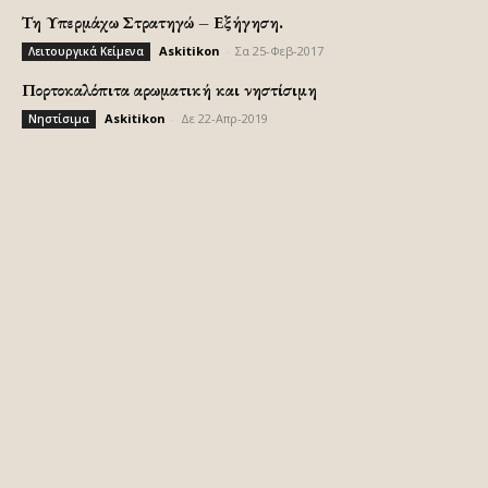
Τη Υπερμάχω Στρατηγώ – Εξήγηση.
Askitikon
-
Σα 25-Φεβ-2017
Λειτουργικά Κείμενα
Πορτοκαλόπιτα αρωματική και νηστίσιμη
Askitikon
-
Δε 22-Απρ-2019
Νηστίσιμα