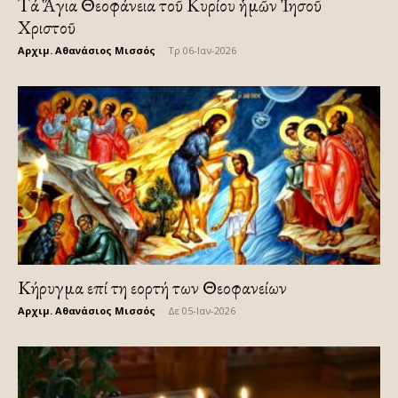
Τά Ἅγια Θεοφάνεια τοῦ Κυρίου ἡμῶν Ἰησοῦ
Χριστοῦ
Αρχιμ. Αθανάσιος Μισσός
-
Τρ 06-Ιαν-2026
Κήρυγμα επί τη εορτή των Θεοφανείων
Αρχιμ. Αθανάσιος Μισσός
-
Δε 05-Ιαν-2026