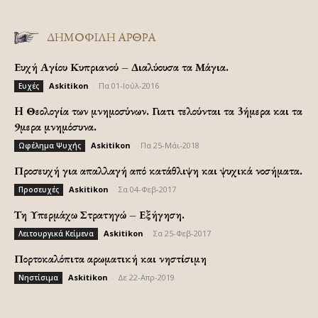
ΔΗΜΟΦΙΛΗ ΑΡΘΡΑ
Ευχή Αγίου Κυπριανού – Διαλύουσα τα Μάγια.
Askitikon
-
Πα 01-Ιούλ-2016
Ευχές
H Θεολογία των μνημοσύνων. Γιατι τελούνται τα 3ήμερα και τα
9μερα μνημόσυνα.
Askitikon
-
Πα 25-Μάι-2018
Ωφέλημα Ψυχής
Προσευχή για απαλλαγή από κατάθλιψη και ψυχικά νοσήματα.
Askitikon
-
Σα 04-Φεβ-2017
Προσευχές
Τη Υπερμάχω Στρατηγώ – Εξήγηση.
Askitikon
-
Σα 25-Φεβ-2017
Λειτουργικά Κείμενα
Πορτοκαλόπιτα αρωματική και νηστίσιμη
Askitikon
-
Δε 22-Απρ-2019
Νηστίσιμα