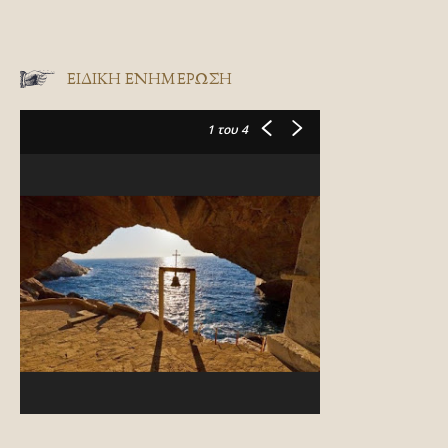
ΕΙΔΙΚΉ ΕΝΗΜΈΡΩΣΗ
1
του 4