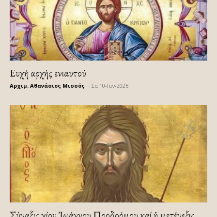
Ευχή αρχής ενιαυτού
Αρχιμ. Αθανάσιος Μισσός
-
Σα 10-Ιαν-2026
Σύναξις Ἁγίου Ἰωάννου Προδρόμου καί ἡ μετένεξις