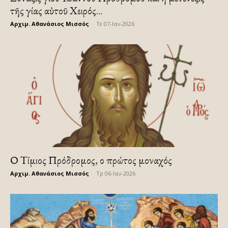
τῆς Ἁγίας αὐτοῦ Χειρός...
Αρχιμ. Αθανάσιος Μισσός
-
Τε 07-Ιαν-2026
Ο Τίμιος Πρόδρομος, ο πρώτος μοναχός
Αρχιμ. Αθανάσιος Μισσός
-
Τρ 06-Ιαν-2026