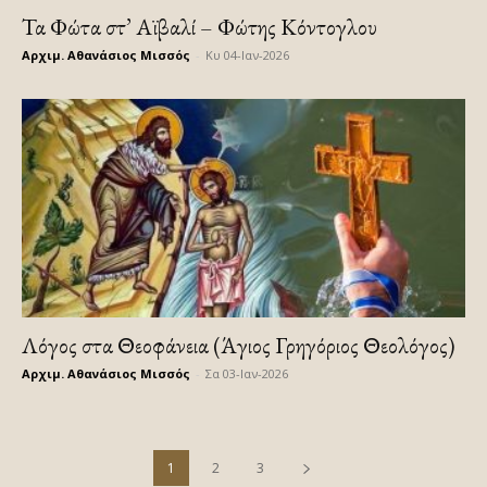
Τα Φώτα στ’ Αϊβαλί – Φώτης Κόντογλου
Αρχιμ. Αθανάσιος Μισσός
-
Κυ 04-Ιαν-2026
Λόγος στα Θεοφάνεια (Άγιος Γρηγόριος Θεολόγος)
Αρχιμ. Αθανάσιος Μισσός
-
Σα 03-Ιαν-2026
1
2
3