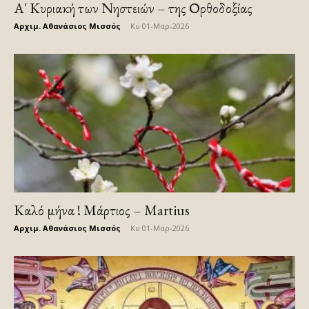
Α΄ Κυριακή των Νηστειών – της Ορθοδοξίας
Αρχιμ. Αθανάσιος Μισσός
-
Κυ 01-Μαρ-2026
Καλό μήνα ! Μάρτιος – Martius
Αρχιμ. Αθανάσιος Μισσός
-
Κυ 01-Μαρ-2026