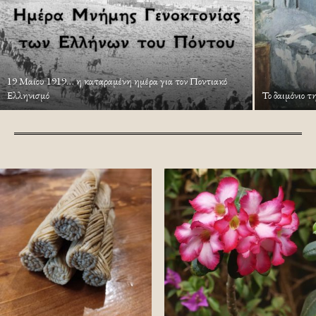
19 Μαίου 1919… η καταραμένη ημέρα για τον Ποντιακό
Ελληνισμό
Το δαιμόνιο τ