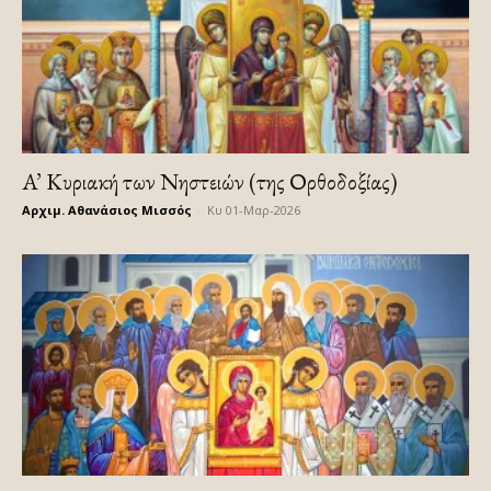
A’ Κυριακή των Νηστειών (της Ορθοδοξίας)
Αρχιμ. Αθανάσιος Μισσός
-
Κυ 01-Μαρ-2026