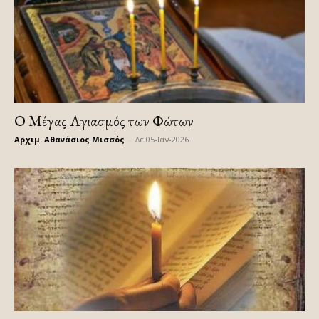
Ο Μέγας Αγιασμός των Φώτων
Αρχιμ. Αθανάσιος Μισσός
-
Δε 05-Ιαν-2026