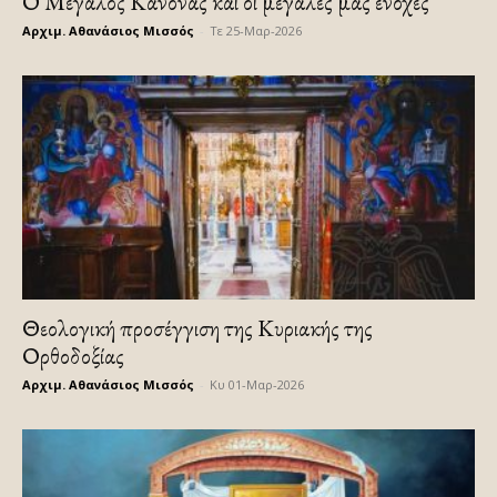
Ο Μεγάλος Κανόνας και οι μεγάλες μας ενοχές
Αρχιμ. Αθανάσιος Μισσός
-
Τε 25-Μαρ-2026
Θεολογική προσέγγιση της Κυριακής της
Ορθοδοξίας
Αρχιμ. Αθανάσιος Μισσός
-
Κυ 01-Μαρ-2026