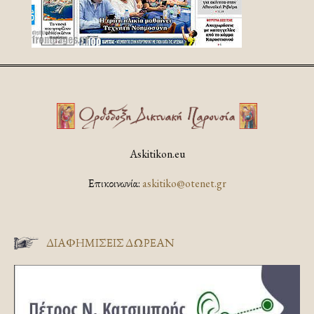
Askitikon.eu
Επικοινωνία:
askitiko@otenet.gr
ΔΙΑΦΗΜΊΣΕΙΣ ΔΩΡΕΆΝ