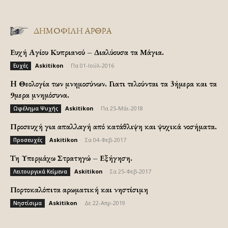
ΔΗΜΟΦΙΛΗ ΑΡΘΡΑ
Ευχή Αγίου Κυπριανού – Διαλύουσα τα Μάγια.
Askitikon
-
Πα 01-Ιούλ-2016
Ευχές
H Θεολογία των μνημοσύνων. Γιατι τελούνται τα 3ήμερα και τα
9μερα μνημόσυνα.
Askitikon
-
Πα 25-Μάι-2018
Ωφέλημα Ψυχής
Προσευχή για απαλλαγή από κατάθλιψη και ψυχικά νοσήματα.
Askitikon
-
Σα 04-Φεβ-2017
Προσευχές
Τη Υπερμάχω Στρατηγώ – Εξήγηση.
Askitikon
-
Σα 25-Φεβ-2017
Λειτουργικά Κείμενα
Πορτοκαλόπιτα αρωματική και νηστίσιμη
Askitikon
-
Δε 22-Απρ-2019
Νηστίσιμα