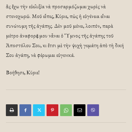
ἂς ἔχω τὴν εὐελιξία νὰ προσαρμόζωμαι χωρὶς νὰ
στενοχωρῶ. Μοῦ εἶπες, Κύριε, πὼς ἡ εὐγένεια εἶναι
συνώνυμη τῆς ἀγάπης. Δὲν μοῦ μένει, λοιπόν, παρὰ
μέτρο ἀναφορᾶς μου νἆναι ὁ Ὕμνος τῆς ἀγάπης τοῦ
Ἀποστόλου Σου, κι ἔτσι μὲ τὴν ψυχὴ γεμάτη ἀπὸ τὴ δική
Σου ἀγάπη, νὰ φέρωμαι εὐγενικά.
Βοήθησε, Κύριε!