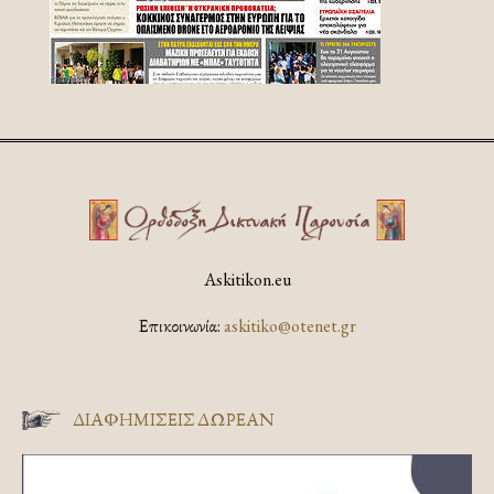
Askitikon.eu
Επικοινωνία:
askitiko@otenet.gr
ΔΙΑΦΗΜΊΣΕΙΣ ΔΩΡΕΆΝ