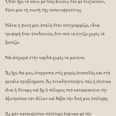
Ὅταν ἔχω νὰ κάνω μὲ τοὺς ἄλλους ποὺ μὲ πληγώνουν,
δῶσε μου τὴ σιωπὴ τῆς ταπεινοφροσύνης.
Νἆναι ἡ φωνή μου ἁπαλὴ ὅταν ὑπογραμμίζει, νἆναι
τρυφερὴ ὅταν ὑποδεικνύει, ἔτσι ποὺ νὰ ἐγγίζει χωρὶς νὰ
ξεσκίζει.
Νὰ εἰσχωρεῖ στὴν καρδιὰ χωρὶς νὰ ματώνει.
Ἂς ἔχω θεέ μου, ἰσορροπία στὶς μικρὲς ἀναποδιὲς καὶ στὰ
μεγάλα προβλήματα. Ἂς συνειδητοποιήσω πῶς ἡ εὐγένεια
εἶναι ἡ δύναμη καὶ ὄχι ὁ πόλεμος ποὺ καταρρακώνει τὴν
ἀξιοπρέπεια τῶν ἄλλων καὶ θάβει τὴν δική μου ὑπόληψη.
Ἂς μὴν καταναλίσκω πολύτιμη ἐνέργεια μὲ τὴν