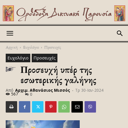
Askitikon
Αρχική
Ευχολόγιο
Προσευχές
Ευχολόγιο
Προσευχές
Προσευχή υπέρ της
εσωτερικής γαλήνης
Από
Αρχιμ. Αθανάσιος Μισσός
-
Τρ 30-Ιαν-2024
567
0