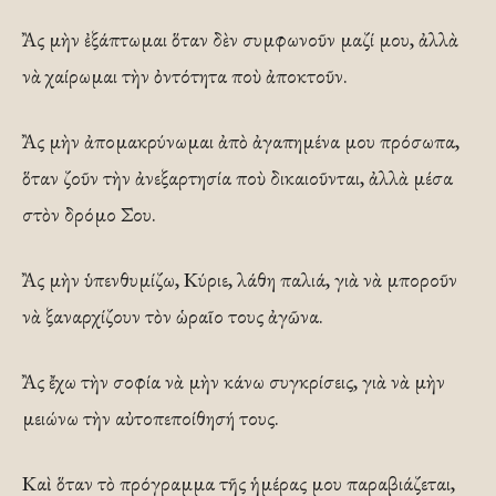
Ἂς μὴν ἐξάπτωμαι ὅταν δὲν συμφωνοῦν μαζί μου, ἀλλὰ
νὰ χαίρωμαι τὴν ὀντότητα ποὺ ἀποκτοῦν.
Ἂς μὴν ἀπομακρύνωμαι ἀπὸ ἀγαπημένα μου πρόσωπα,
ὅταν ζοῦν τὴν ἀνεξαρτησία ποὺ δικαιοῦνται, ἀλλὰ μέσα
στὸν δρόμο Σου.
Ἂς μὴν ὑπενθυμίζω, Κύριε, λάθη παλιά, γιὰ νὰ μποροῦν
νὰ ξαναρχίζουν τὸν ὡραῖο τους ἀγῶνα.
Ἂς ἔχω τὴν σοφία νὰ μὴν κάνω συγκρίσεις, γιὰ νὰ μὴν
μειώνω τὴν αὐτοπεποίθησή τους.
Καὶ ὅταν τὸ πρόγραμμα τῆς ἡμέρας μου παραβιάζεται,