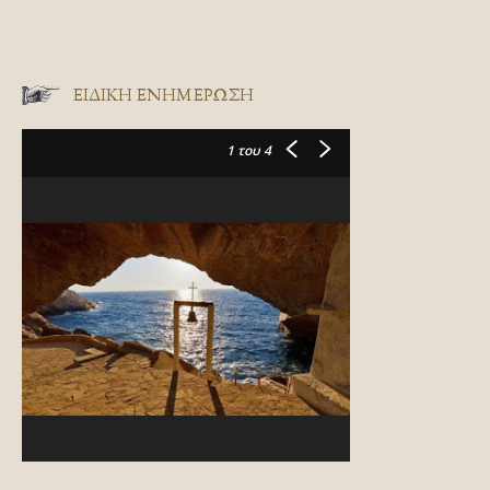
ΕΙΔΙΚΉ ΕΝΗΜΈΡΩΣΗ
1
του 4