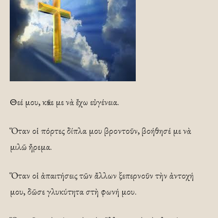
Θεέ μου, κᾶνε με νὰ ἔχω εὐγένεια.
Ὅταν οἱ πόρτες δίπλα μου βροντοῦν, βοήθησέ με νὰ
μιλῶ ἤρεμα.
Ὅταν οἱ ἀπαιτήσεις τῶν ἄλλων ξεπερνοῦν τὴν ἀντοχή
μου, δῶσε γλυκύτητα στὴ φωνή μου.