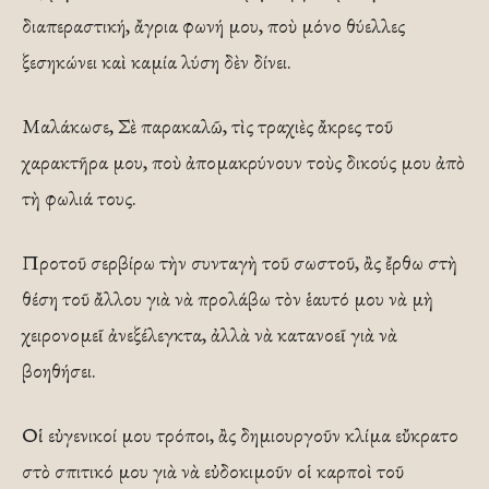
διαπεραστική, ἄγρια φωνή μου, ποὺ μόνο θύελλες
ξεσηκώνει καὶ καμία λύση δὲν δίνει.
Μαλάκωσε, Σὲ παρακαλῶ, τὶς τραχιὲς ἄκρες τοῦ
χαρακτῆρα μου, ποὺ ἀπομακρύνουν τοὺς δικούς μου ἀπὸ
τὴ φωλιά τους.
Προτοῦ σερβίρω τὴν συνταγὴ τοῦ σωστοῦ, ἂς ἔρθω στὴ
θέση τοῦ ἄλλου γιὰ νὰ προλάβω τὸν ἑαυτό μου νὰ μὴ
χειρονομεῖ ἀνεξέλεγκτα, ἀλλὰ νὰ κατανοεῖ γιὰ νὰ
βοηθήσει.
Οἱ εὐγενικοί μου τρόποι, ἂς δημιουργοῦν κλίμα εὔκρατο
στὸ σπιτικό μου γιὰ νὰ εὐδοκιμοῦν οἱ καρποὶ τοῦ