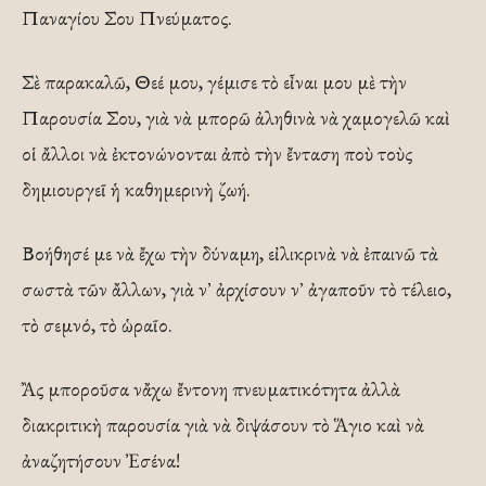
Παναγίου Σου Πνεύματος.
Σὲ παρακαλῶ, Θεέ μου, γέμισε τὸ εἶναι μου μὲ τὴν
Παρουσία Σου, γιὰ νὰ μπορῶ ἀληθινὰ νὰ χαμογελῶ καὶ
οἱ ἄλλοι νὰ ἐκτονώνονται ἀπὸ τὴν ἔνταση ποὺ τοὺς
δημιουργεῖ ἡ καθημερινὴ ζωή.
Βοήθησέ με νὰ ἔχω τὴν δύναμη, εἰλικρινὰ νὰ ἐπαινῶ τὰ
σωστὰ τῶν ἄλλων, γιὰ ν᾿ ἀρχίσουν ν᾿ ἀγαποῦν τὸ τέλειο,
τὸ σεμνό, τὸ ὡραῖο.
Ἂς μποροῦσα νἄχω ἔντονη πνευματικότητα ἀλλὰ
διακριτικὴ παρουσία γιὰ νὰ διψάσουν τὸ Ἅγιο καὶ νὰ
ἀναζητήσουν Ἐσένα!