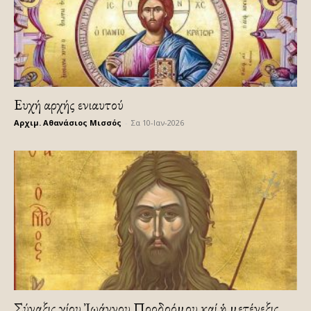
Ευχή αρχής ενιαυτού
Αρχιμ. Αθανάσιος Μισσός
-
Σα 10-Ιαν-2026
Σύναξις Ἁγίου Ἰωάννου Προδρόμου καί ἡ μετένεξις