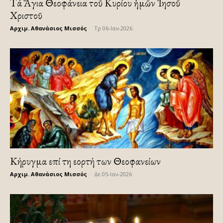
Τά Ἅγια Θεοφάνεια τοῦ Κυρίου ἡμῶν Ἰησοῦ
Χριστοῦ
Αρχιμ. Αθανάσιος Μισσός
-
Τρ 06-Ιαν-2026
Κήρυγμα επί τη εορτή των Θεοφανείων
Αρχιμ. Αθανάσιος Μισσός
-
Δε 05-Ιαν-2026