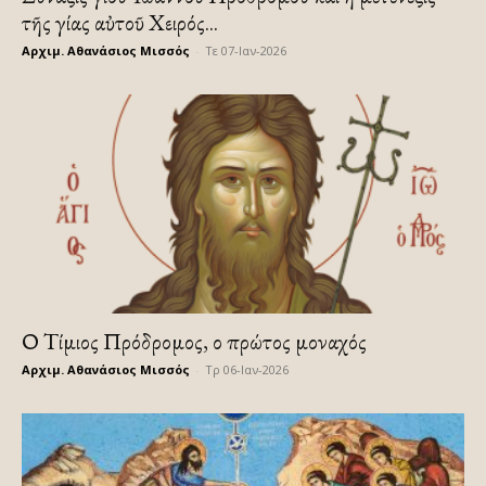
τῆς Ἁγίας αὐτοῦ Χειρός...
Αρχιμ. Αθανάσιος Μισσός
-
Τε 07-Ιαν-2026
Ο Τίμιος Πρόδρομος, ο πρώτος μοναχός
Αρχιμ. Αθανάσιος Μισσός
-
Τρ 06-Ιαν-2026