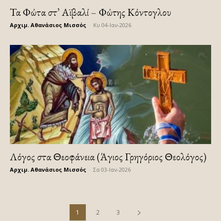
Τα Φώτα στ’ Αϊβαλί – Φώτης Κόντογλου
Αρχιμ. Αθανάσιος Μισσός
-
Κυ 04-Ιαν-2026
Λόγος στα Θεοφάνεια (Άγιος Γρηγόριος Θεολόγος)
Αρχιμ. Αθανάσιος Μισσός
-
Σα 03-Ιαν-2026
1
2
3