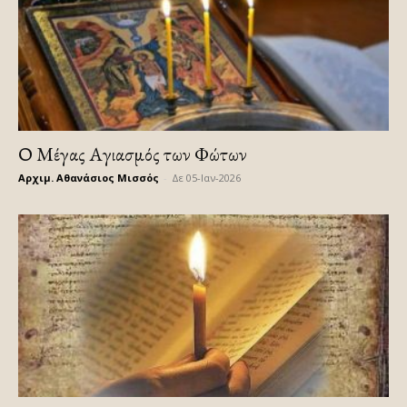
Ο Μέγας Αγιασμός των Φώτων
Αρχιμ. Αθανάσιος Μισσός
-
Δε 05-Ιαν-2026