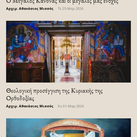
Ο Μεγάλος Κανόνας και οι μεγάλες μας ενοχές
Αρχιμ. Αθανάσιος Μισσός
-
Τε 25-Μαρ-2026
Θεολογική προσέγγιση της Κυριακής της
Ορθοδοξίας
Αρχιμ. Αθανάσιος Μισσός
-
Κυ 01-Μαρ-2026