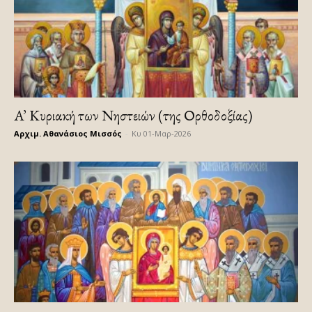
A’ Κυριακή των Νηστειών (της Ορθοδοξίας)
Αρχιμ. Αθανάσιος Μισσός
-
Κυ 01-Μαρ-2026