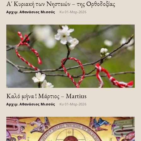
Α΄ Κυριακή των Νηστειών – της Ορθοδοξίας
Αρχιμ. Αθανάσιος Μισσός
-
Κυ 01-Μαρ-2026
Καλό μήνα ! Μάρτιος – Martius
Αρχιμ. Αθανάσιος Μισσός
-
Κυ 01-Μαρ-2026