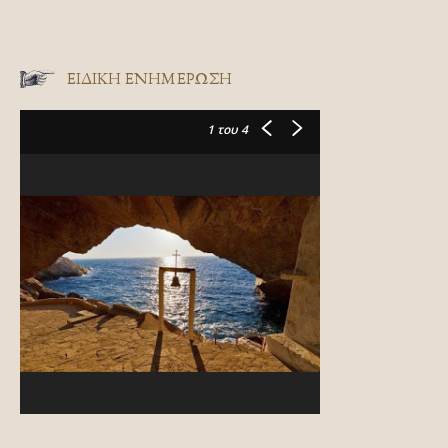
ΕΙΔΙΚΉ ΕΝΗΜΈΡΩΣΗ
1
του 4