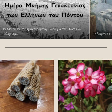
19 Μαίου 1919… η καταραμένη ημέρα για τον Ποντιακό
Ελληνισμό
Το δαιμόνιο τ