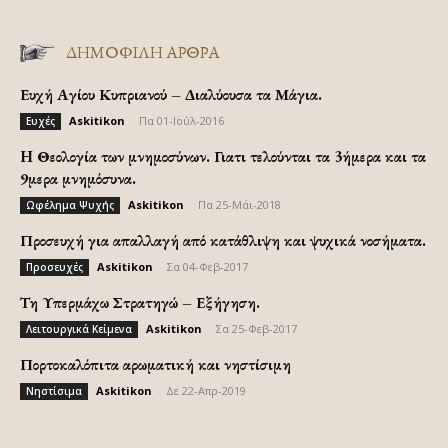
ΔΗΜΟΦΙΛΗ ΑΡΘΡΑ
Ευχή Αγίου Κυπριανού – Διαλύουσα τα Μάγια.
Askitikon
-
Πα 01-Ιούλ-2016
Ευχές
H Θεολογία των μνημοσύνων. Γιατι τελούνται τα 3ήμερα και τα
9μερα μνημόσυνα.
Askitikon
-
Πα 25-Μάι-2018
Ωφέλημα Ψυχής
Προσευχή για απαλλαγή από κατάθλιψη και ψυχικά νοσήματα.
Askitikon
-
Σα 04-Φεβ-2017
Προσευχές
Τη Υπερμάχω Στρατηγώ – Εξήγηση.
Askitikon
-
Σα 25-Φεβ-2017
Λειτουργικά Κείμενα
Πορτοκαλόπιτα αρωματική και νηστίσιμη
Askitikon
-
Δε 22-Απρ-2019
Νηστίσιμα