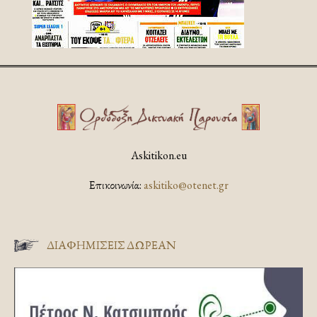
Askitikon.eu
Επικοινωνία:
askitiko@otenet.gr
ΔΙΑΦΗΜΊΣΕΙΣ ΔΩΡΕΆΝ