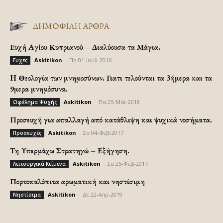
ΔΗΜΟΦΙΛΗ ΑΡΘΡΑ
Ευχή Αγίου Κυπριανού – Διαλύουσα τα Μάγια.
Askitikon
-
Πα 01-Ιούλ-2016
Ευχές
H Θεολογία των μνημοσύνων. Γιατι τελούνται τα 3ήμερα και τα
9μερα μνημόσυνα.
Askitikon
-
Πα 25-Μάι-2018
Ωφέλημα Ψυχής
Προσευχή για απαλλαγή από κατάθλιψη και ψυχικά νοσήματα.
Askitikon
-
Σα 04-Φεβ-2017
Προσευχές
Τη Υπερμάχω Στρατηγώ – Εξήγηση.
Askitikon
-
Σα 25-Φεβ-2017
Λειτουργικά Κείμενα
Πορτοκαλόπιτα αρωματική και νηστίσιμη
Askitikon
-
Δε 22-Απρ-2019
Νηστίσιμα