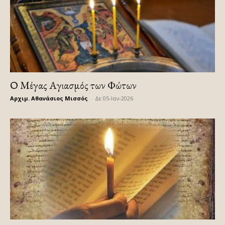
Ο Μέγας Αγιασμός των Φώτων
Αρχιμ. Αθανάσιος Μισσός
-
Δε 05-Ιαν-2026