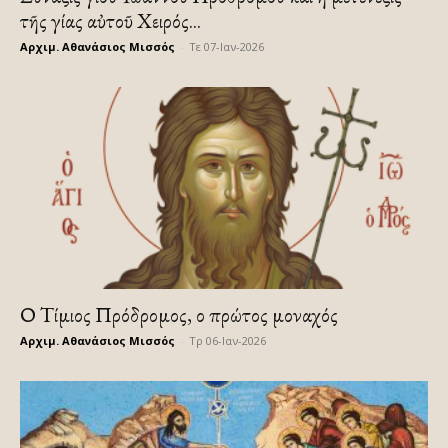
τῆς Ἁγίας αὐτοῦ Χειρός...
Αρχιμ. Αθανάσιος Μισσός
-
Τε 07-Ιαν-2026
Ο Τίμιος Πρόδρομος, ο πρώτος μοναχός
Αρχιμ. Αθανάσιος Μισσός
-
Τρ 06-Ιαν-2026