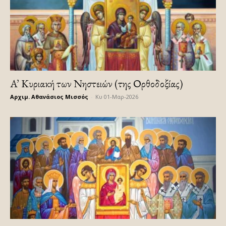
A’ Κυριακή των Νηστειών (της Ορθοδοξίας)
Αρχιμ. Αθανάσιος Μισσός
-
Κυ 01-Μαρ-2026