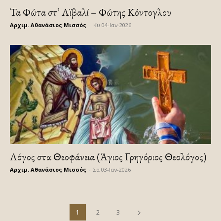
Τα Φώτα στ’ Αϊβαλί – Φώτης Κόντογλου
Αρχιμ. Αθανάσιος Μισσός
-
Κυ 04-Ιαν-2026
Λόγος στα Θεοφάνεια (Άγιος Γρηγόριος Θεολόγος)
Αρχιμ. Αθανάσιος Μισσός
-
Σα 03-Ιαν-2026
1
2
3