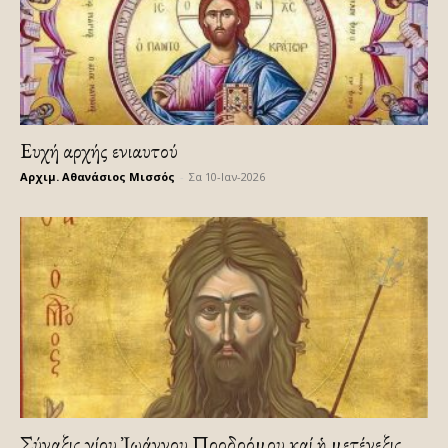
Ευχή αρχής ενιαυτού
Αρχιμ. Αθανάσιος Μισσός
-
Σα 10-Ιαν-2026
Σύναξις Ἁγίου Ἰωάννου Προδρόμου καί ἡ μετένεξις