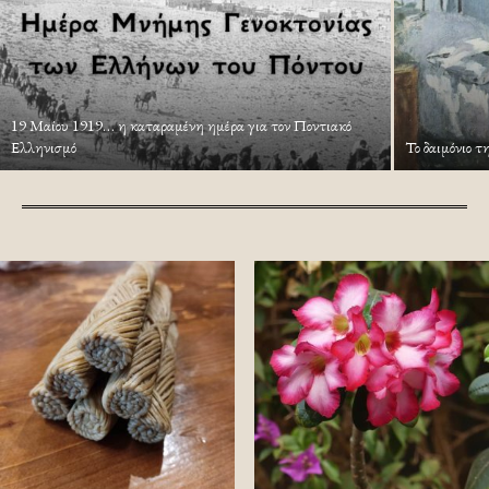
19 Μαίου 1919… η καταραμένη ημέρα για τον Ποντιακό
Ελληνισμό
Το δαιμόνιο τ