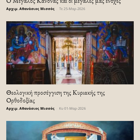
Ο Μεγάλος Κανόνας και οι μεγάλες μας ενοχές
Αρχιμ. Αθανάσιος Μισσός
-
Τε 25-Μαρ-2026
Θεολογική προσέγγιση της Κυριακής της
Ορθοδοξίας
Αρχιμ. Αθανάσιος Μισσός
-
Κυ 01-Μαρ-2026