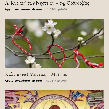
Α΄ Κυριακή των Νηστειών – της Ορθοδοξίας
Αρχιμ. Αθανάσιος Μισσός
-
Κυ 01-Μαρ-2026
Καλό μήνα ! Μάρτιος – Martius
Αρχιμ. Αθανάσιος Μισσός
-
Κυ 01-Μαρ-2026