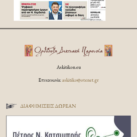
Askitikon.eu
Επικοινωνία:
askitiko@otenet.gr
ΔΙΑΦΗΜΊΣΕΙΣ ΔΩΡΕΆΝ