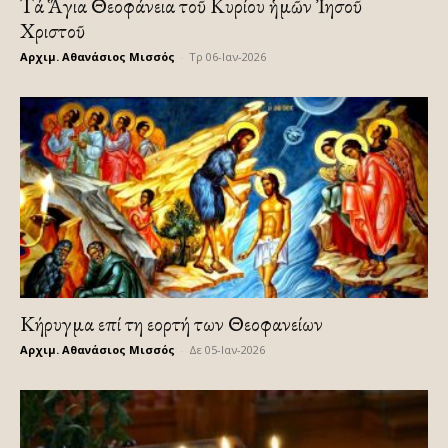
Τά Ἅγια Θεοφάνεια τοῦ Κυρίου ἡμῶν Ἰησοῦ
Χριστοῦ
Αρχιμ. Αθανάσιος Μισσός
-
Τρ 06-Ιαν-2026
Κήρυγμα επί τη εορτή των Θεοφανείων
Αρχιμ. Αθανάσιος Μισσός
-
Δε 05-Ιαν-2026