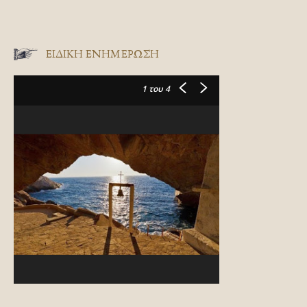
ΕΙΔΙΚΉ ΕΝΗΜΈΡΩΣΗ
1
του 4